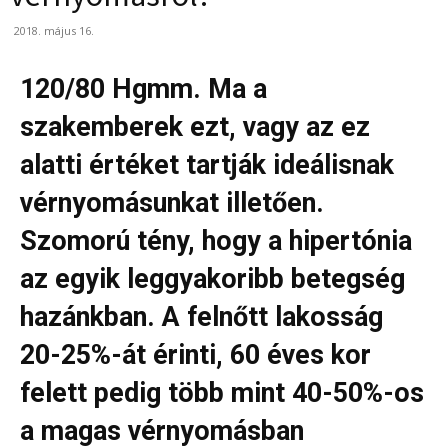
2018. május 16.
120/80 Hgmm. Ma a
szakemberek ezt, vagy az ez
alatti értéket tartják ideálisnak
vérnyomásunkat illetően.
Szomorú tény, hogy a hipertónia
az egyik leggyakoribb betegség
hazánkban. A felnőtt lakosság
20-25%-át érinti, 60 éves kor
felett pedig több mint 40-50%-os
a magas vérnyomásban