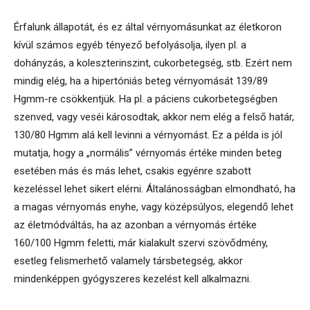
Érfalunk állapotát, és ez által vérnyomásunkat az életkoron
kívül számos egyéb tényező befolyásolja, ilyen pl. a
dohányzás, a koleszterinszint, cukorbetegség, stb. Ezért nem
mindig elég, ha a hipertóniás beteg vérnyomását 139/89
Hgmm-re csökkentjük. Ha pl. a páciens cukorbetegségben
szenved, vagy veséi károsodtak, akkor nem elég a felső határ,
130/80 Hgmm alá kell levinni a vérnyomást. Ez a példa is jól
mutatja, hogy a „normális” vérnyomás értéke minden beteg
esetében más és más lehet, csakis egyénre szabott
kezeléssel lehet sikert elérni. Általánosságban elmondható, ha
a magas vérnyomás enyhe, vagy középsúlyos, elegendő lehet
az életmódváltás, ha az azonban a vérnyomás értéke
160/100 Hgmm feletti, már kialakult szervi szövődmény,
esetleg felismerhető valamely társbetegség, akkor
mindenképpen gyógyszeres kezelést kell alkalmazni.