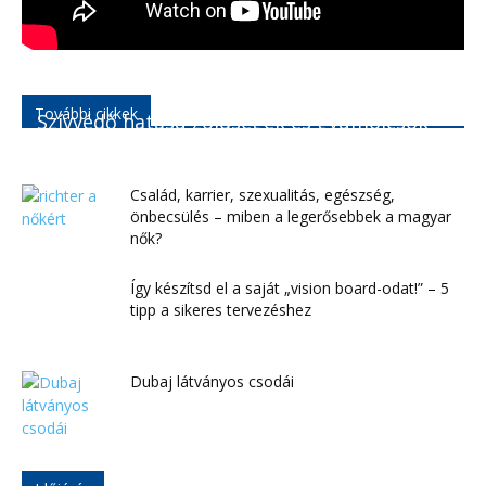
További cikkek
Szívvédő hatású zöldségek és gyümölcsök
Család, karrier, szexualitás, egészség,
önbecsülés – miben a legerősebbek a magyar
nők?
Így készítsd el a saját „vision board-odat!” – 5
tipp a sikeres tervezéshez
Dubaj látványos csodái