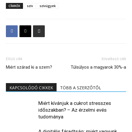
CÍMKÉK
szív
szívügyek
Előző cikk
Következő cikk
Miért szárad ki a szem?
Túlsúlyos a magyarok 30%-a
KAPCSOLÓDÓ CIKKEK
TÖBB A SZERZŐTŐL
Miért kívánjuk a cukrot stresszes
időszakban? – Az érzelmi evés
tudománya
A digitális fáradtság: miért vagyunk