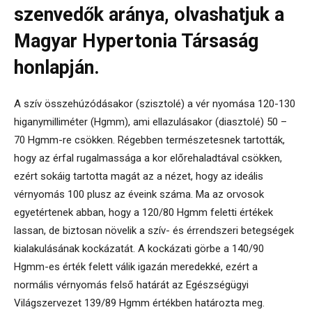
szenvedők aránya, olvashatjuk a
Magyar Hypertonia Társaság
honlapján.
A szív összehúzódásakor (szisztolé) a vér nyomása 120-130
higanymilliméter (Hgmm), ami ellazulásakor (diasztolé) 50 –
70 Hgmm-re csökken. Régebben természetesnek tartották,
hogy az érfal rugalmassága a kor előrehaladtával csökken,
ezért sokáig tartotta magát az a nézet, hogy az ideális
vérnyomás 100 plusz az éveink száma. Ma az orvosok
egyetértenek abban, hogy a 120/80 Hgmm feletti értékek
lassan, de biztosan növelik a szív- és érrendszeri betegségek
kialakulásának kockázatát. A kockázati görbe a 140/90
Hgmm-es érték felett válik igazán meredekké, ezért a
normális vérnyomás felső határát az Egészségügyi
Világszervezet 139/89 Hgmm értékben határozta meg.