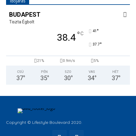
Időjárás
BUDAPEST
Tiszta Égbolt
°
41
°
C
38.4
°
37.7
21%
0.9m/s
5%
CSÜ
PÉN
SZO
VAS
HÉT
37
°
35
°
30
°
34
°
37
°
Copyright © Lifestyle Boulevard 2020.