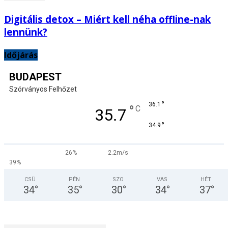
Digitális detox – Miért kell néha offline-nak
lennünk?
Időjárás
BUDAPEST
Szórványos Felhőzet
°
36.1
°
C
35.7
°
34.9
26%
2.2m/s
39%
CSÜ
PÉN
SZO
VAS
HÉT
34
°
35
°
30
°
34
°
37
°