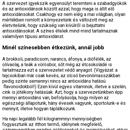
A szervezet igyekszik egyensúlyt teremteni a szabadgyökök
és az antioxidánsok között azzal, hogy maga is állít elő
antioxidánsokat. Csakhogy ez nem elég a mai világban, olyan
mértékben romlott a környezetünk és változott meg az
életvitelünk, hogy szükség van kívülről is bejuttatni
antioxidánsokat. A színes ételek mind-mind tartalmaznak
valamilyen típusú antioxidánst.
Minél színesebben étkezünk, annál jobb
A brokkoli, paradicsom, narancs, áfonya, a diófélék, az
olívaolaj, a teák a vörösbor, sőt még az étcsokoládé is
tartalmazza ezt a szervezetet védő anyagot. (Vigyázat: a
tejcsokiban már csak kevés, az olcsó bevonómasszákban
pedig szinte semennyi nincs az antioxidáns hatású
flavonoidokból!) Ezen kívül egyes vitaminok, illetve a szelén,
cink is jótékony hatásúak. Azt, hogy a szervezetünkben épp
mennyi antioxidáns van, befolyásolja, hogy milyen az
egészségi állapotunk, hány évesek vagyunk, sportolunk-e és
mennyit, illetve hogyan táplálkozunk.
Ha napi legalább fél kilogrammnyi mennyiségben
fogyasztunk az itthon termő, idénynek megfelelő,
színanyagokban gazdag zöldségeket és gyümölcsöket, akkor