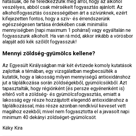
hatásúak, de ne feledkezzünk meg arról, hogy az alkohol
veszélyes, abból csak mérsékelt fogyasztás ajánlott. Az
alkoholfogyasztás összességében árt a szívünknek, ezért
kifejezetten fontos, hogy a szív- és érrendszerünk
egészségesen tartása érdekében csak minimális
mennyiségben (napi maximum 1 pohárral) vagy egyáltalán ne
fogyasszunk alkoholt. Ha van rá mód, akkor inkább a vörösbor
alapját adó kék szőlőt fogyasszuk!
Mennyi zöldség-gyümölcs kellene?
Az Egyesült Királyságban már két évtizede komoly kutatások
zajlottak a témában, egy vizsgálatban megbecsülték a
kutatók, hogy a lakosság milyen mennyiségű antioxidánshoz
jut a táplálkozása során zöldségekből, gyümölcsökből. Azt
tapasztalták, hogy régiónként (és persze egyénenként is)
eltérő volt a zöldség- és gyümölcsfogyasztás, emiatt a
lakosság egy része hozzájutott elegendő antioxidánshoz a
táplálkozással, más része azonban rendkívül keveset vett
magához ezekből, mivel nem fogyasztotta el a javasolt napi
minimum 40 dekányi zöldséget-gyümölcsöt.
Kéky Kira