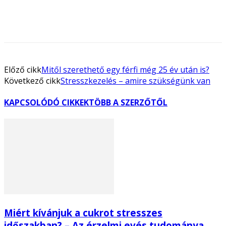
Előző cikk
Mitől szerethető egy férfi még 25 év után is?
Következő cikk
Stresszkezelés – amire szükségünk van
KAPCSOLÓDÓ CIKKEK
TÖBB A SZERZŐTŐL
Miért kívánjuk a cukrot stresszes
időszakban? – Az érzelmi evés tudománya