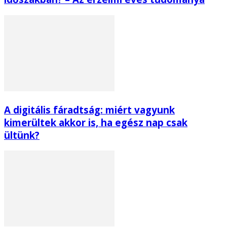
A digitális fáradtság: miért vagyunk
kimerültek akkor is, ha egész nap csak
ültünk?