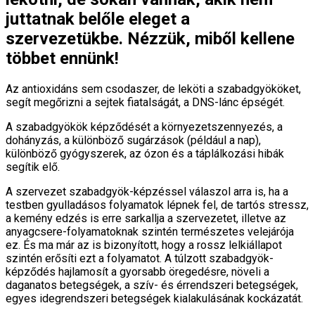
juttatnak belőle eleget a
szervezetükbe. Nézzük, miből kellene
többet ennünk!
Az antioxidáns sem csodaszer, de leköti a szabadgyököket,
segít megőrizni a sejtek fiatalságát, a DNS-lánc épségét.
A szabadgyökök képződését a környezetszennyezés, a
dohányzás, a különböző sugárzások (például a nap),
különböző gyógyszerek, az ózon és a táplálkozási hibák
segítik elő.
A szervezet szabadgyök-képzéssel válaszol arra is, ha a
testben gyulladásos folyamatok lépnek fel, de tartós stressz,
a kemény edzés is erre sarkallja a szervezetet, illetve az
anyagcsere-folyamatoknak szintén természetes velejárója
ez. És ma már az is bizonyított, hogy a rossz lelkiállapot
szintén erősíti ezt a folyamatot. A túlzott szabadgyök-
képződés hajlamosít a gyorsabb öregedésre, növeli a
daganatos betegségek, a szív- és érrendszeri betegségek,
egyes idegrendszeri betegségek kialakulásának kockázatát.