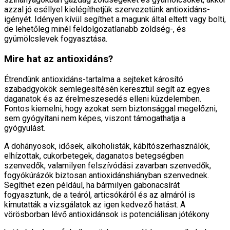
azzal jó eséllyel kielégíthetjük szervezetünk antioxidáns-
igényét. Idényen kívül segíthet a magunk által eltett vagy bolti,
de lehetőleg minél feldolgozatlanabb zöldség-, és
gyümölcslevek fogyasztása.
Mire hat az antioxidáns?
Étrendünk antioxidáns-tartalma a sejteket károsító
szabadgyökök semlegesítésén keresztül segít az egyes
daganatok és az érelmeszesedés elleni küzdelemben.
Fontos kiemelni, hogy azokat sem biztonsággal megelőzni,
sem gyógyítani nem képes, viszont támogathatja a
gyógyulást.
A dohányosok, idősek, alkoholisták, kábítószerhasználók,
elhízottak, cukorbetegek, daganatos betegségben
szenvedők, valamilyen felszívódási zavarban szenvedők,
fogyókúrázók biztosan antioxidánshiányban szenvednek.
Segíthet ezen például, ha bármilyen gabonacsírát
fogyasztunk, de a teáról, articsókáról és az almáról is
kimutatták a vizsgálatok az igen kedvező hatást. A
vörösborban lévő antioxidánsok is potenciálisan jótékony