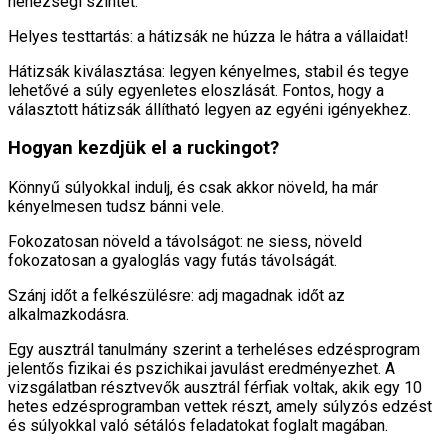
nehézségi szintet.
Helyes testtartás: a hátizsák ne húzza le hátra a vállaidat!
Hátizsák kiválasztása: legyen kényelmes, stabil és tegye
lehetővé a súly egyenletes eloszlását. Fontos, hogy a
választott hátizsák állítható legyen az egyéni igényekhez.
Hogyan kezdjük el a ruckingot?
Könnyű súlyokkal indulj, és csak akkor növeld, ha már
kényelmesen tudsz bánni vele.
Fokozatosan növeld a távolságot: ne siess, növeld
fokozatosan a gyaloglás vagy futás távolságát.
Szánj időt a felkészülésre: adj magadnak időt az
alkalmazkodásra.
Egy ausztrál tanulmány szerint a terheléses edzésprogram
jelentős fizikai és pszichikai javulást eredményezhet. A
vizsgálatban résztvevők ausztrál férfiak voltak, akik egy 10
hetes edzésprogramban vettek részt, amely súlyzós edzést
és súlyokkal való sétálós feladatokat foglalt magában.