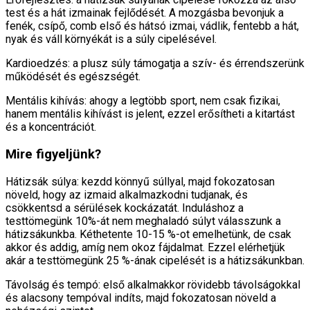
test és a hát izmainak fejlődését. A mozgásba bevonjuk a
fenék, csípő, comb első és hátsó izmai, vádlik, fentebb a hát,
nyak és váll környékát is a súly cipelésével.
Kardioedzés: a plusz súly támogatja a szív- és érrendszerünk
működését és egészségét.
Mentális kihívás: ahogy a legtöbb sport, nem csak fizikai,
hanem mentális kihívást is jelent, ezzel erősítheti a kitartást
és a koncentrációt.
Mire figyeljünk?
Hátizsák súlya: kezdd könnyű súllyal, majd fokozatosan
növeld, hogy az izmaid alkalmazkodni tudjanak, és
csökkentsd a sérülések kockázatát. Induláshoz a
testtömegünk 10%-át nem meghaladó súlyt válasszunk a
hátizsákunkba. Kéthetente 10-15 %-ot emelhetünk, de csak
akkor és addig, amíg nem okoz fájdalmat. Ezzel elérhetjük
akár a testtömegünk 25 %-ának cipelését is a hátizsákunkban.
Távolság és tempó: első alkalmakkor rövidebb távolságokkal
és alacsony tempóval indíts, majd fokozatosan növeld a