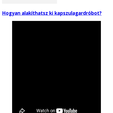
Hogyan alakíthatsz ki kapszulagardróbot?