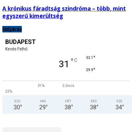
A krónikus fáradtság szindróma – több, mint
egyszerű kimerültség
Időjárás
BUDAPEST
Kevés Felhő
°
32.1
°
C
31
°
29.9
31%
2.2m/s
22%
SZO
VAS
HÉT
KED
SZE
30
°
29
°
38
°
38
°
34
°