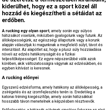
kiderülhet, hogy ez a sport közel áll
hozzád és kiegészítheti a sétáidat az
erdőben.
A rucking egy olyan sport
, amely során egy súlyos
hátizsákot viselünk, miközben gyalogolunk vagy futunk. Az
állóképességünk, az egészségi állapotunk vagy a korunk
alapján választjuk ki magunknak a megfelelő súlyt, távot és
intenzitást. Az alapötlet az, hogy a plusz súly hozzáadása
növeli az edzés hatékonyságát és a fizikai
teljesítőképességet. Ez egyre népszerűbbé válik azok
körében, akik változatosságra vágynak az edzésükben, és
egyben kihívást is keresnek.
A rucking előnyei
Egyszerű edzésforma, amely hatékony az állóképesség, a
zsírégetés és az izomfejlesztés terén is. Eredetileg a
katonai tréning kiegészítője, amely során hátizsákkal
hosszabb távon menetelnek a képzésben résztvevők.
Erőfejlesztés: a hátizsák súlyának cipelése fokozza az alsó