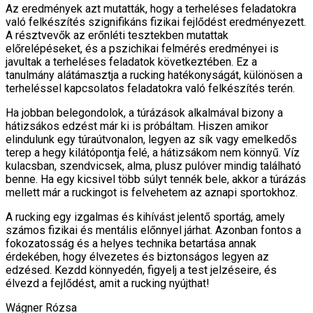
Az eredmények azt mutatták, hogy a terheléses feladatokra
való felkészítés szignifikáns fizikai fejlődést eredményezett.
A résztvevők az erőnléti tesztekben mutattak
előrelépéseket, és a pszichikai felmérés eredményei is
javultak a terheléses feladatok következtében. Ez a
tanulmány alátámasztja a rucking hatékonyságát, különösen a
terheléssel kapcsolatos feladatokra való felkészítés terén.
Ha jobban belegondolok, a túrázások alkalmával bizony a
hátizsákos edzést már ki is próbáltam. Hiszen amikor
elindulunk egy túraútvonalon, legyen az sík vagy emelkedős
terep a hegy kilátópontja felé, a hátizsákom nem könnyű. Víz
kulacsban, szendvicsek, alma, plusz pulóver mindig található
benne. Ha egy kicsivel több súlyt tennék bele, akkor a túrázás
mellett már a ruckingot is felvehetem az aznapi sportokhoz.
A rucking egy izgalmas és kihívást jelentő sportág, amely
számos fizikai és mentális előnnyel járhat. Azonban fontos a
fokozatosság és a helyes technika betartása annak
érdekében, hogy élvezetes és biztonságos legyen az
edzésed. Kezdd könnyedén, figyelj a test jelzéseire, és
élvezd a fejlődést, amit a rucking nyújthat!
Wágner Rózsa