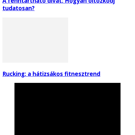
A fenntartható divat: Hogyan öltözködj
tudatosan?
Rucking: a hátizsákos fitnesztrend