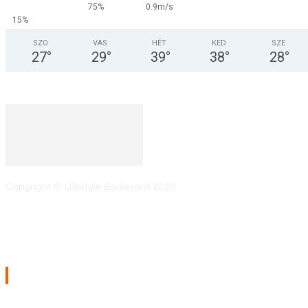
75%
0.9m/s
15%
SZO
VAS
HÉT
KED
SZE
27
°
29
°
39
°
38
°
28
°
Copyright © Lifestyle Boulevard 2020.
Információ