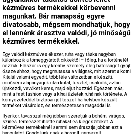
kézműves termékekkel körbevenni
magunkat. Bár manapság egyre
divatosabb, mégsem mondhatjuk, hogy
el lennénk árasztva valódi, jó minőségű
kézműves termékekkel.
Egy valódi kézműves ékszer, ruha vagy táska nagyban
különbözik a tömeggyártott cikkektől – főleg, ha a történetét
nézzük. Először is egy kreatív személy elég bátorságot gyűjt
össze ahhoz, hogy megmutassa a világnak, mit szeret alkotni.
Kitalál valami egyedit, többféle változatban elkészíti,
minőségi alapanyagok után kutat, tesztel, csalódik, aztán
újrakezdi, vevőket keres, majd eljut hozzád. Egészen más,
mint a fast fashion vagy a kínai üzletek ruháinak története. A
környezeteddel biztosan jót teszel, ha helyben készült
terméket vásárolsz, és természetesen magaddal is.
Ilyenkor, tavasszal még jobban szeretjük a bohém, virágos,
színes, természet ihlette ruhákat és kiegészítőket. A
kézműves termékeknél semmi sem árasztja jobban ezt a
hangulatot. Gondoljunk csak a horgolt, nemezelt,