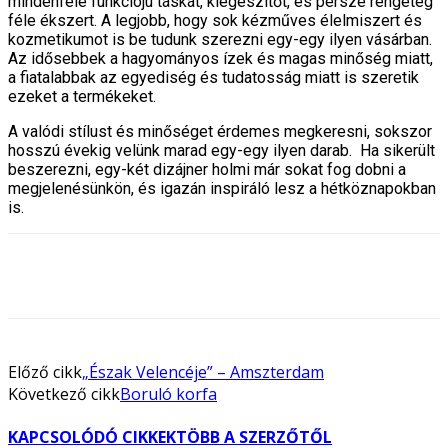
mindenféle funkciójú táskát, kiegészítőt, és persze rengeteg
féle ékszert. A legjobb, hogy sok kézműves élelmiszert és
kozmetikumot is be tudunk szerezni egy-egy ilyen vásárban.
Az idősebbek a hagyományos ízek és magas minőség miatt,
a fiatalabbak az egyediség és tudatosság miatt is szeretik
ezeket a termékeket.
A valódi stílust és minőséget érdemes megkeresni, sokszor
hosszú évekig velünk marad egy-egy ilyen darab. Ha sikerült
beszerezni, egy-két dizájner holmi már sokat fog dobni a
megjelenésünkön, és igazán inspiráló lesz a hétköznapokban
is.
Előző cikk
„Észak Velencéje” – Amszterdam
Következő cikk
Boruló korfa
KAPCSOLÓDÓ CIKKEK
TÖBB A SZERZŐTŐL