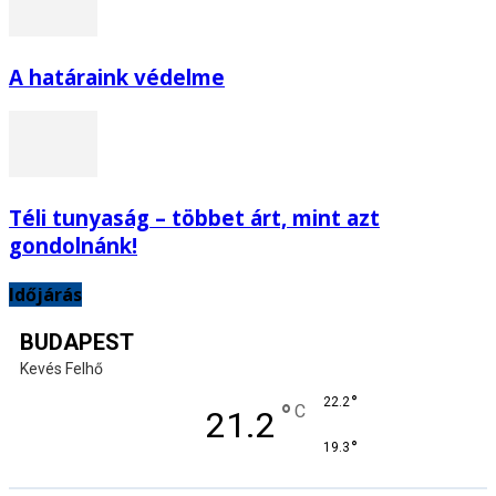
A határaink védelme
Téli tunyaság – többet árt, mint azt
gondolnánk!
Időjárás
BUDAPEST
Kevés Felhő
°
22.2
°
C
21.2
°
19.3