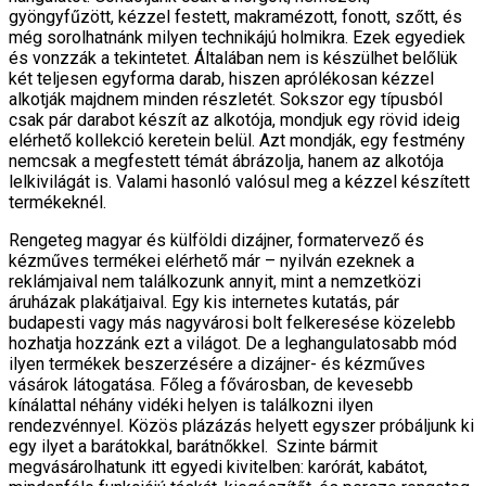
gyöngyfűzött, kézzel festett, makramézott, fonott, szőtt, és
még sorolhatnánk milyen technikájú holmikra. Ezek egyediek
és vonzzák a tekintetet. Általában nem is készülhet belőlük
két teljesen egyforma darab, hiszen aprólékosan kézzel
alkotják majdnem minden részletét. Sokszor egy típusból
csak pár darabot készít az alkotója, mondjuk egy rövid ideig
elérhető kollekció keretein belül. Azt mondják, egy festmény
nemcsak a megfestett témát ábrázolja, hanem az alkotója
lelkivilágát is. Valami hasonló valósul meg a kézzel készített
termékeknél.
Rengeteg magyar és külföldi dizájner, formatervező és
kézműves termékei elérhető már – nyilván ezeknek a
reklámjaival nem találkozunk annyit, mint a nemzetközi
áruházak plakátjaival. Egy kis internetes kutatás, pár
budapesti vagy más nagyvárosi bolt felkeresése közelebb
hozhatja hozzánk ezt a világot. De a leghangulatosabb mód
ilyen termékek beszerzésére a dizájner- és kézműves
vásárok látogatása. Főleg a fővárosban, de kevesebb
kínálattal néhány vidéki helyen is találkozni ilyen
rendezvénnyel. Közös plázázás helyett egyszer próbáljunk ki
egy ilyet a barátokkal, barátnőkkel. Szinte bármit
megvásárolhatunk itt egyedi kivitelben: karórát, kabátot,