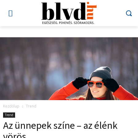
Kezdőlap
Trend
Trend
Az ünnepek színe – az élénk
vörös