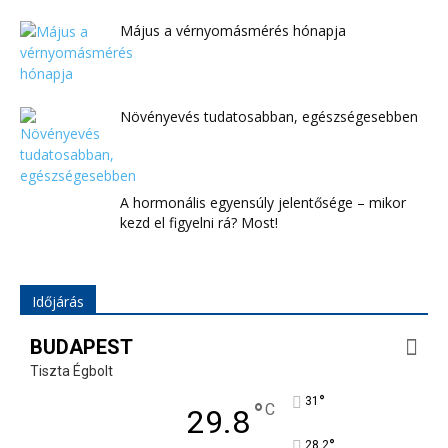
Május a vérnyomásmérés hónapja
Növényevés tudatosabban, egészségesebben
A hormonális egyensúly jelentősége – mikor
kezd el figyelni rá? Most!
Időjárás
BUDAPEST
Tiszta Égbolt
°
31
°
C
29.8
°
28.2