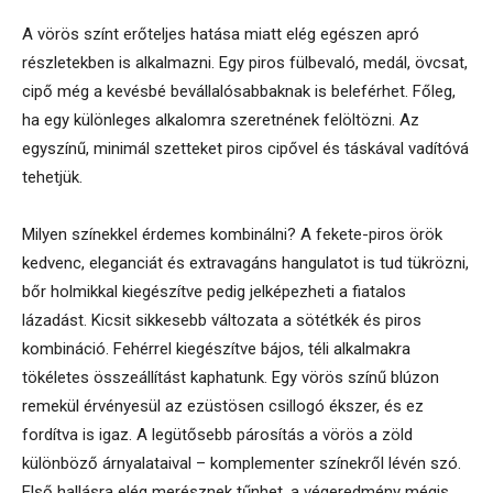
A vörös színt erőteljes hatása miatt elég egészen apró
részletekben is alkalmazni. Egy piros fülbevaló, medál, övcsat,
cipő még a kevésbé bevállalósabbaknak is beleférhet. Főleg,
ha egy különleges alkalomra szeretnének felöltözni. Az
egyszínű, minimál szetteket piros cipővel és táskával vadítóvá
tehetjük.
Milyen színekkel érdemes kombinálni? A fekete-piros örök
kedvenc, eleganciát és extravagáns hangulatot is tud tükrözni,
bőr holmikkal kiegészítve pedig jelképezheti a fiatalos
lázadást. Kicsit sikkesebb változata a sötétkék és piros
kombináció. Fehérrel kiegészítve bájos, téli alkalmakra
tökéletes összeállítást kaphatunk. Egy vörös színű blúzon
remekül érvényesül az ezüstösen csillogó ékszer, és ez
fordítva is igaz. A legütősebb párosítás a vörös a zöld
különböző árnyalataival – komplementer színekről lévén szó.
Első hallásra elég merésznek tűnhet, a végeredmény mégis