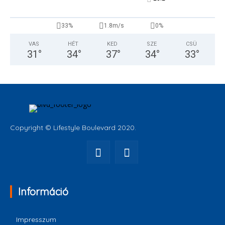
33%
1.8m/s
0%
VAS
HÉT
KED
SZE
CSÜ
31
°
34
°
37
°
34
°
33
°
Copyright © Lifestyle Boulevard 2020.
Információ
Impresszum