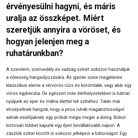
érvényesülni hagyni, és máris
uralja az összképet. Miért
szeretjük annyira a vöröset, és
hogyan jelenjen meg a
ruhatárunkban?
A szerelem, szenvedély és vadság színét sokszor használjuk
a nőiesség hangsúlyozására. Az igazán szexi megjelenés
klasszikus eleme a vérvörös rúzs és körömlakk, vagy akár egy
vörös egyberuha. De egészen más élethelyzetekben is bátran
nyúljunk az eper és málna élettel teli színéhez. Talán már
elcsépeltnek hangzik, hogy a piros ruhák magabiztosságot
adnak viselőjüknek; egy próbát mégis megér a dolog. Bókot
biztosan többet kapunk egy ilyen bevállalósabb napon. A
zászlók színei között is sokszor jelképezi a bátorságot. Egy