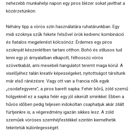
nehezebb munkahelyi napon egy piros blézer sokat javíthat a
közérzetünkön.
Néhány tipp a vörös szín használatára ruhatárunkban. Egy
midi szoknya szűk fekete felsővel örök kedvenc kombináció
és fiatalos megjelenést kölcsönöz. Érdemes egy piros
szoknyát készenlétben tartani otthon. Bohó és stílusos tud
lenni egy jó árnyalatban elkapott, félhosszú vörös
szövetkabát, ami mesebeli hangulatot teremt maga körül. A
viselőjéhez talán kreatív képességeket, nyitottságot társítunk
már első ránézésre. Vagy ott van a francia nők egyik
„csodafegyvere”, a piros barett sapka. Fehér bőrű, zöld szemű
hölgyeknél ez a sapka felér egy jól sikerült sminkkel. Ebben a
hűvös időben pedig teljesen indokoltan csaphatjuk akár zilált
fürtjeinkre is; a végeredmény igazán sikkes lesz. A zöld
szeműek vöröses szemhéjfestékkel szintén kiemelhetik
tekintetük különlegességét.