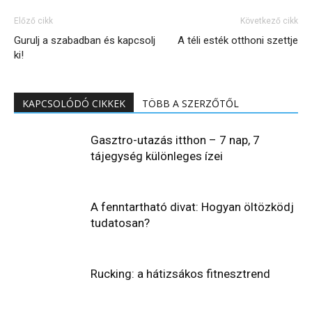
Előző cikk
Következő cikk
Gurulj a szabadban és kapcsolj
A téli esték otthoni szettje
ki!
KAPCSOLÓDÓ CIKKEK
TÖBB A SZERZŐTŐL
Gasztro-utazás itthon – 7 nap, 7
tájegység különleges ízei
A fenntartható divat: Hogyan öltözködj
tudatosan?
Rucking: a hátizsákos fitnesztrend