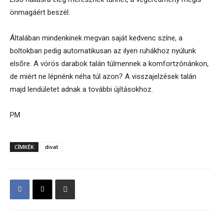
önmagáért beszél.
Általában mindenkinek megvan saját kedvenc színe, a
boltokban pedig automatikusan az ilyen ruhákhoz nyúlunk
elsőre. A vörös darabok talán túlmennek a komfortzónánkon,
de miért ne lépnénk néha túl azon? A visszajelzések talán
majd lendületet adnak a további újításokhoz.
PM
CÍMKÉK
divat