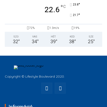
°
23.8
°
C
22.6
°
21.7
72%
1.3m/s
19%
SZO
VAS
HÉT
KED
SZE
32
°
34
°
39
°
38
°
25
°
Copyright © Lifestyle Boulevard 2020.
Információ