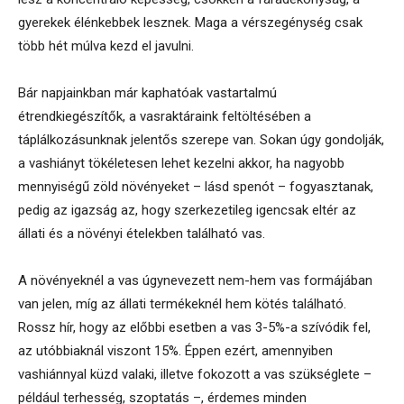
gyerekek élénkebbek lesznek. Maga a vérszegénység csak
több hét múlva kezd el javulni.
Bár napjainkban már kaphatóak vastartalmú
étrendkiegészítők, a vasraktáraink feltöltésében a
táplálkozásunknak jelentős szerepe van. Sokan úgy gondolják,
a vashiányt tökéletesen lehet kezelni akkor, ha nagyobb
mennyiségű zöld növényeket – lásd spenót – fogyasztanak,
pedig az igazság az, hogy szerkezetileg igencsak eltér az
állati és a növényi ételekben található vas.
A növényeknél a vas úgynevezett nem-hem vas formájában
van jelen, míg az állati termékeknél hem kötés található.
Rossz hír, hogy az előbbi esetben a vas 3-5%-a szívódik fel,
az utóbbiaknál viszont 15%. Éppen ezért, amennyiben
vashiánnyal küzd valaki, illetve fokozott a vas szükséglete –
például terhesség, szoptatás –, érdemes minden