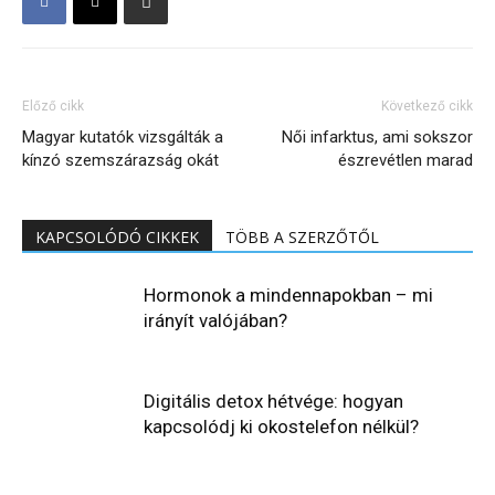
Előző cikk
Következő cikk
Magyar kutatók vizsgálták a
Női infarktus, ami sokszor
kínzó szemszárazság okát
észrevétlen marad
KAPCSOLÓDÓ CIKKEK
TÖBB A SZERZŐTŐL
Hormonok a mindennapokban – mi
irányít valójában?
Digitális detox hétvége: hogyan
kapcsolódj ki okostelefon nélkül?