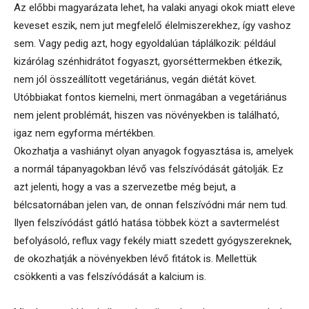
Az előbbi magyarázata lehet, ha valaki anyagi okok miatt eleve
keveset eszik, nem jut megfelelő élelmiszerekhez, így vashoz
sem. Vagy pedig azt, hogy egyoldalúan táplálkozik: például
kizárólag szénhidrátot fogyaszt, gyorséttermekben étkezik,
nem jól összeállított vegetáriánus, vegán diétát követ.
Utóbbiakat fontos kiemelni, mert önmagában a vegetáriánus
nem jelent problémát, hiszen vas növényekben is található,
igaz nem egyforma mértékben.
Okozhatja a vashiányt olyan anyagok fogyasztása is, amelyek
a normál tápanyagokban lévő vas felszívódását gátolják. Ez
azt jelenti, hogy a vas a szervezetbe még bejut, a
bélcsatornában jelen van, de onnan felszívódni már nem tud.
Ilyen felszívódást gátló hatása többek közt a savtermelést
befolyásoló, reflux vagy fekély miatt szedett gyógyszereknek,
de okozhatják a növényekben lévő fitátok is. Mellettük
csökkenti a vas felszívódását a kalcium is.