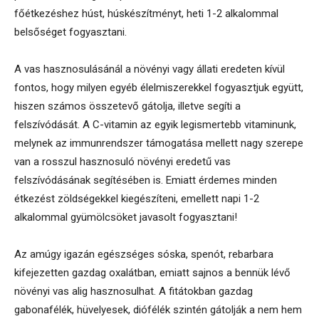
főétkezéshez húst, húskészítményt, heti 1-2 alkalommal
belsőséget fogyasztani.
A vas hasznosulásánál a növényi vagy állati eredeten kívül
fontos, hogy milyen egyéb élelmiszerekkel fogyasztjuk együtt,
hiszen számos összetevő gátolja, illetve segíti a
felszívódását. A C-vitamin az egyik legismertebb vitaminunk,
melynek az immunrendszer támogatása mellett nagy szerepe
van a rosszul hasznosuló növényi eredetű vas
felszívódásának segítésében is. Emiatt érdemes minden
étkezést zöldségekkel kiegészíteni, emellett napi 1-2
alkalommal gyümölcsöket javasolt fogyasztani!
Az amúgy igazán egészséges sóska, spenót, rebarbara
kifejezetten gazdag oxalátban, emiatt sajnos a bennük lévő
növényi vas alig hasznosulhat. A fitátokban gazdag
gabonafélék, hüvelyesek, diófélék szintén gátolják a nem hem