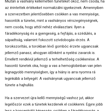
Miután a vashiány kellemetlen tüneteket okoz, nem csoda, ha
az érintettek értékeiket normalizálni igyekeznek. Amennyiben
a szervezetben jelentősebben csökken a vas mennyisége,
hasonlók a tünetei, mint a vashiányos vérszegénységnek,
nem csoda, hogy attól nehéz elválasztani. Ilyen a
fáradékonyság és a gyengeség, a fejfájás, a szédülés, a
sápadtság, valamint fokozott szívdobogás-érzés. A
torokszorítás, a torokban lévő gombóc érzete ugyancsak
jellemző panasz, ahogyan időnként a nyelési zavarok is.
Emellett rendkívül jellemző a terhelhetőség csökkenése. A
hasonló tünetek oka, hogy a vas a hemoglobinban van jelen
legnagyobb mennyiségben, így a hiány is arra nyomra rá
leginkább a bélyegét. A vashiánynak ugyancsak jellemző
tünete a hajhullás.
Ha a szervezet újra kellő mennyiségű vashoz jut, akkor
legelőször ezek a tünetek kezdenek el csökkenni. Egyre jobb
lesz a koncentráló képesség, csökken a fáradékonyság, a