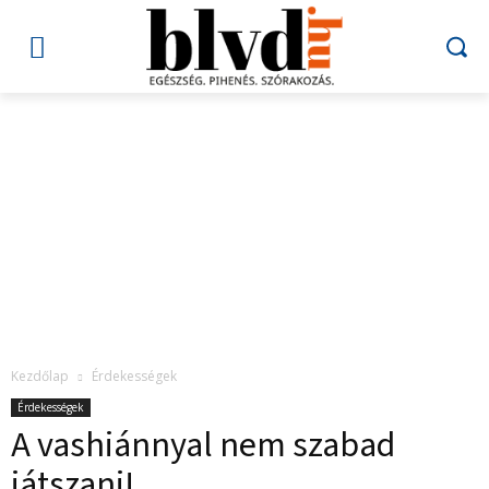
Kezdőlap
Érdekességek
Érdekességek
A vashiánnyal nem szabad
játszani!