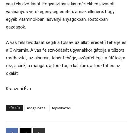
vas felszívódását. Fogyasztásuk kis mértékben javasolt
vashiányos vérszegénység esetén, annak ellenére, hogy
egyéb vitaminokban, ásványi anyagokban, rostokban
gazdagok.
A vas felszívódását segíti a folsav, az állati eredetű fehérje és
a C-vitamin. A vas felszívódását ugyanakkor gátolja a túlzott
rostbevitel, az albumin, tehénfehérje, szójafehérje, a fitátok, a
réz, a cink, a mangán, a foszfor, a kalcium, a foszfát és az
oxalát.
Krasznai Éva
CÍMKÉK
megelőzés
táplálkozás