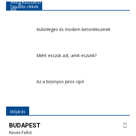
Megküzdési stratégia az evés is – csak nem
További cikkek
jó!
Különleges és modern betonékszerek
Miért esszük azt, amit eszünk?
Az a bizonyos piros cipő
Időjárás
BUDAPEST
Kevés Felhő