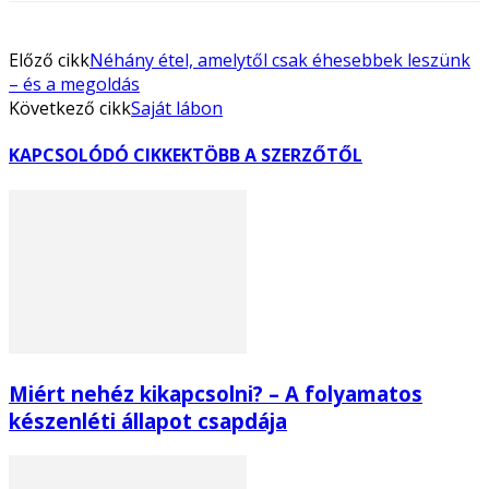
Előző cikk
Néhány étel, amelytől csak éhesebbek leszünk
– és a megoldás
Következő cikk
Saját lábon
KAPCSOLÓDÓ CIKKEK
TÖBB A SZERZŐTŐL
Miért nehéz kikapcsolni? – A folyamatos
készenléti állapot csapdája