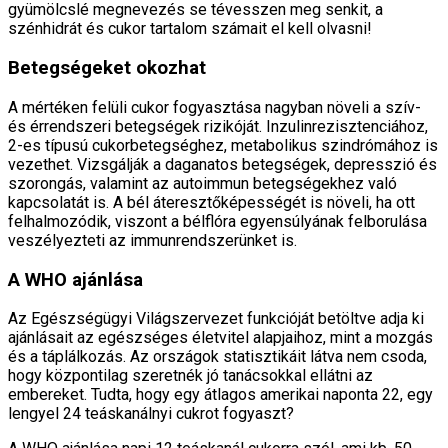
gyümölcslé megnevezés se tévesszen meg senkit, a
szénhidrát és cukor tartalom számait el kell olvasni!
Betegségeket okozhat
A mértéken felüli cukor fogyasztása nagyban növeli a szív-
és érrendszeri betegségek rizikóját. Inzulinrezisztenciához,
2-es típusú cukorbetegséghez, metabolikus szindrómához is
vezethet. Vizsgálják a daganatos betegségek, depresszió és
szorongás, valamint az autoimmun betegségekhez való
kapcsolatát is. A bél áteresztőképességét is növeli, ha ott
felhalmozódik, viszont a bélflóra egyensúlyának felborulása
veszélyezteti az immunrendszerünket is.
A WHO ajánlása
Az Egészségügyi Világszervezet funkcióját betöltve adja ki
ajánlásait az egészséges életvitel alapjaihoz, mint a mozgás
és a táplálkozás. Az országok statisztikáit látva nem csoda,
hogy központilag szeretnék jó tanácsokkal ellátni az
embereket. Tudta, hogy egy átlagos amerikai naponta 22, egy
lengyel 24 teáskanálnyi cukrot fogyaszt?