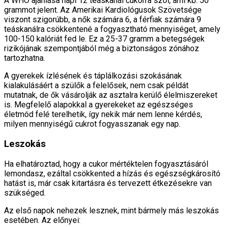
A WHO ajánlása napi 12 teáskanál cukorra szól, ami kb. 50
grammot jelent. Az Amerikai Kardiológusok Szövetsége
viszont szigorúbb, a nők számára 6, a férfiak számára 9
teáskanálra csökkentené a fogyasztható mennyiséget, amely
100-150 kalóriát fed le. Ez a 25-37 gramm a betegségek
rizikójának szempontjából még a biztonságos zónához
tartozhatna.
A gyerekek ízlésének és táplálkozási szokásának
kialakulásáért a szülők a felelősek, nem csak példát
mutatnak, de ők vásárolják az asztalra kerülő élelmiszereket
is. Megfelelő alapokkal a gyerekeket az egészséges
életmód felé terelhetik, így nekik már nem lenne kérdés,
milyen mennyiségű cukrot fogyasszanak egy nap.
Leszokás
Ha elhatároztad, hogy a cukor mértéktelen fogyasztásáról
lemondasz, ezáltal csökkented a hízás és egészségkárosító
hatást is, már csak kitartásra és tervezett étkezésekre van
szükséged.
Az első napok nehezek lesznek, mint bármely más leszokás
esetében. Az előnyei: