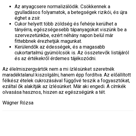
Az anyagcsere normalizálódik. Csökkennek a
gyulladásos folyamatok, a betegségek rizikói, és újra
éghet a zsír.
Cukor helyett több zöldség és fehérje kerülhet a
tányérra, egészségesebb tápanyagokat viszünk be a
szervezetünkbe, ezért néhány napon belül már
fittebbnek érezhetjük magunkat.
Kerülendők az édességek, és a magasabb
cukortartalmú gyümölcsök is. Az összetevők listájáról
és az értékekről érdemes tájékozódni.
Az élelmiszergyártók nem a mi ízlésünket szeretnék
maradéktalanul kiszolgálni, hanem épp fordítva. Az előállított
félkész ételek cukrozásával függővé teszik a fogyasztókat,
ezáltal ők alakítják az ízlésünket. Már aki engedi. A címkék
olvasása hasznos, hiszen az egészségünk a tét.
Wágner Rózsa