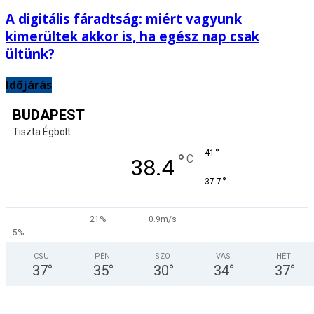
A digitális fáradtság: miért vagyunk
kimerültek akkor is, ha egész nap csak
ültünk?
Időjárás
BUDAPEST
Tiszta Égbolt
°
41
°
C
38.4
°
37.7
21%
0.9m/s
5%
CSÜ
PÉN
SZO
VAS
HÉT
37
°
35
°
30
°
34
°
37
°