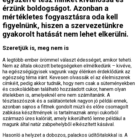
érzünk boldogságot. Azonban a
mértékletes fogyasztásra oda kell
figyelnünk, hiszen a szervezetünkre
gyakorolt hatását nem lehet elkerülni.
Szeretjük is, meg nem is
A legtöbb ember örömmel választ édességet, amikor teheti.
Nem az általa okozott betegségeken elmélkedünk – kivéve,
ha egészségügyisek vagyunk vagy élénken érdeklődünk az
egészség téma iránt. Kevesen olvassák el az élelmiszerek
címkéit, pedig akkor tudnák, hogy nem csak a süteményekben
és csokoládéban található hozzáadott cukor, hanem olyan
ételekben is, amelyeknél erre nem számítanánk. A
tésztaszószok és a salátaöntetek nagyon jó példái ennek,
azonban sajnos a fittnek gondolt müzli és előre csomagolt
zabkása készítmények is tartalmaznak annyi cukorból
származó üres kalóriát, amely kikerülhető lenne például a
magunk által natúr zabpehelyből elkészített kásával.
Hasonló a helyzet a dobozos, palackos üdítőitalokkal is. A