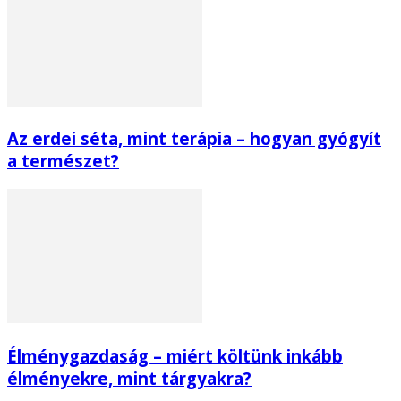
Az erdei séta, mint terápia – hogyan gyógyít
a természet?
Élménygazdaság – miért költünk inkább
élményekre, mint tárgyakra?