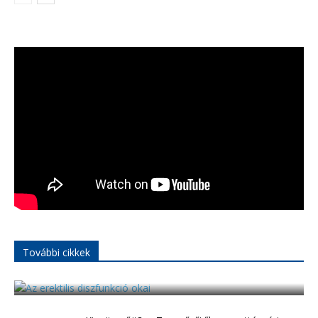
További cikkek
Az erektilis diszfunkció okai