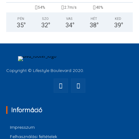
54%
2.7m/s
40%
PÉN
SZO
VAS
HÉT
KED
35
°
32
°
34
°
38
°
39
°
Copyright © Lifestyle Boulevard 2020.
Információ
Impresszum
Felhasználási feltételek