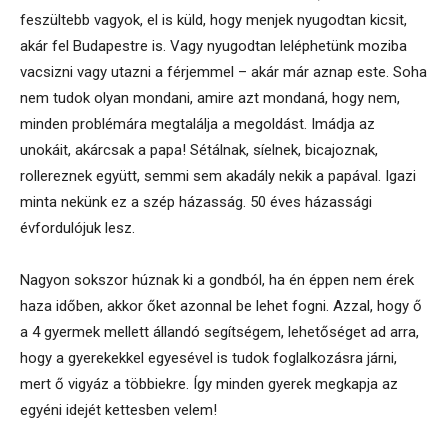
feszültebb vagyok, el is küld, hogy menjek nyugodtan kicsit,
akár fel Budapestre is. Vagy nyugodtan leléphetünk moziba
vacsizni vagy utazni a férjemmel – akár már aznap este. Soha
nem tudok olyan mondani, amire azt mondaná, hogy nem,
minden problémára megtalálja a megoldást. Imádja az
unokáit, akárcsak a papa! Sétálnak, síelnek, bicajoznak,
rollereznek együtt, semmi sem akadály nekik a papával. Igazi
minta nekünk ez a szép házasság. 50 éves házassági
évfordulójuk lesz.
Nagyon sokszor húznak ki a gondból, ha én éppen nem érek
haza időben, akkor őket azonnal be lehet fogni. Azzal, hogy ő
a 4 gyermek mellett állandó segítségem, lehetőséget ad arra,
hogy a gyerekekkel egyesével is tudok foglalkozásra járni,
mert ő vigyáz a többiekre. Így minden gyerek megkapja az
egyéni idejét kettesben velem!