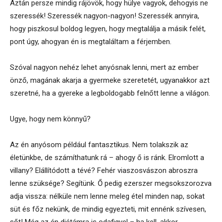
Aztán persze mindig rájövök, hogy hülye vagyok, dehogyis ne
szeressék! Szeressék nagyon-nagyon! Szeressék annyira,
hogy piszkosul boldog legyen, hogy megtalálja a másik felét,
pont úgy, ahogyan én is megtaláltam a férjemben.
Szóval nagyon nehéz lehet anyósnak lenni, mert az ember
önző, magának akarja a gyermeke szeretetét, ugyanakkor azt
szeretné, ha a gyereke a legboldogabb felnőtt lenne a világon.
Ugye, hogy nem könnyű?
Az én anyósom például fantasztikus. Nem tolakszik az
életünkbe, de számíthatunk rá – ahogy ő is ránk. Elromlott a
villany? Elállítódott a tévé? Fehér viaszosvászon abroszra
lenne szüksége? Segítünk. Ő pedig ezerszer megsokszorozva
adja vissza: nélküle nem lenne meleg étel minden nap, sokat
süt és főz nekünk, de mindig egyezteti, mit ennénk szívesen,