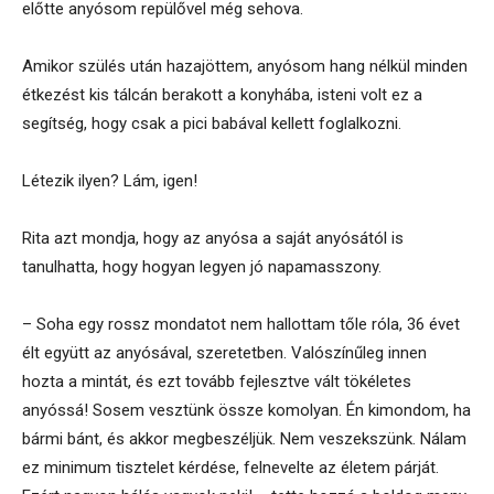
előtte anyósom repülővel még sehova.
Amikor szülés után hazajöttem, anyósom hang nélkül minden
étkezést kis tálcán berakott a konyhába, isteni volt ez a
segítség, hogy csak a pici babával kellett foglalkozni.
Létezik ilyen? Lám, igen!
Rita azt mondja, hogy az anyósa a saját anyósától is
tanulhatta, hogy hogyan legyen jó napamasszony.
– Soha egy rossz mondatot nem hallottam tőle róla, 36 évet
élt együtt az anyósával, szeretetben. Valószínűleg innen
hozta a mintát, és ezt tovább fejlesztve vált tökéletes
anyóssá! Sosem vesztünk össze komolyan. Én kimondom, ha
bármi bánt, és akkor megbeszéljük. Nem veszekszünk. Nálam
ez minimum tisztelet kérdése, felnevelte az életem párját.