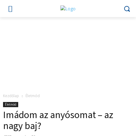
Kezdőlap
Életmód
Életmód
Imádom az anyósomat – az
nagy baj?