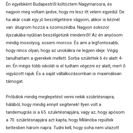
Én egyébként Budapestről költöztem Nagymarosra, és
nagyon meg voltam ijedve, hogy mi lesz itt velem egyedül. De
ha akár csak egy jó beszélgetésre vágyom, akkor is kéznél
van: átugrom hozzá a szomszédba. Nagyon sokszor
éjszakába nyúlóan beszélgetünk mindenről! Az én anyósom
mindig mosolyog, sosem morcos. És ami a legfontosabb,
hogy nincs olyan, hogy az unokákra ne legyen ideje. Végig
tanulhattam a gyerekek mellett. Sorba születtek 6 év alatt 4-
en. Én mégis több iskolát is el tudtam végezni ez alatt, mert ő
vigyázott rajuk. És a saját vállalkozásomban is maximálisan
támogat.
Próbálok mindig meglepetést venni nekik születésnapra,
hálából, hogy mindig ennyit segítenek! Ilyen volt a
tandemugrás is a 65. születésnapjára, vagy az, hogy apósom
a 70. születésnapjára azt kapta, hogy Milánóba repültek
kettesben három napra. Tudni kell, hogy soha nem utazott