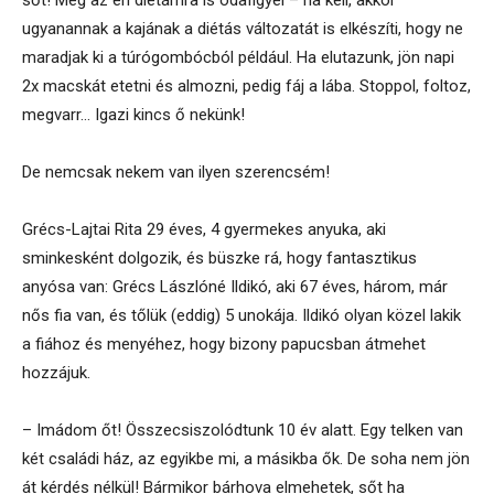
sőt! Még az én diétámra is odafigyel – ha kell, akkor
ugyanannak a kajának a diétás változatát is elkészíti, hogy ne
maradjak ki a túrógombócból például. Ha elutazunk, jön napi
2x macskát etetni és almozni, pedig fáj a lába. Stoppol, foltoz,
megvarr… Igazi kincs ő nekünk!
De nemcsak nekem van ilyen szerencsém!
Grécs-Lajtai Rita 29 éves, 4 gyermekes anyuka, aki
sminkesként dolgozik, és büszke rá, hogy fantasztikus
anyósa van: Grécs Lászlóné Ildikó, aki 67 éves, három, már
nős fia van, és tőlük (eddig) 5 unokája. Ildikó olyan közel lakik
a fiához és menyéhez, hogy bizony papucsban átmehet
hozzájuk.
– Imádom őt! Összecsiszolódtunk 10 év alatt. Egy telken van
két családi ház, az egyikbe mi, a másikba ők. De soha nem jön
át kérdés nélkül! Bármikor bárhova elmehetek, sőt ha