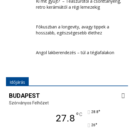
Ki mit gyűjt? – Teaszűrőtől a csonttányérig,
retro kerámiától a régi lemezekig
Fókuszban a longevity, avagy tippek a
hosszabb, egészségesebb élethez
Angol lakberendezés – túl a téglafalakon
Időjárás
BUDAPEST
Szórványos Felhőzet
°
28.8
°
C
27.8
°
26