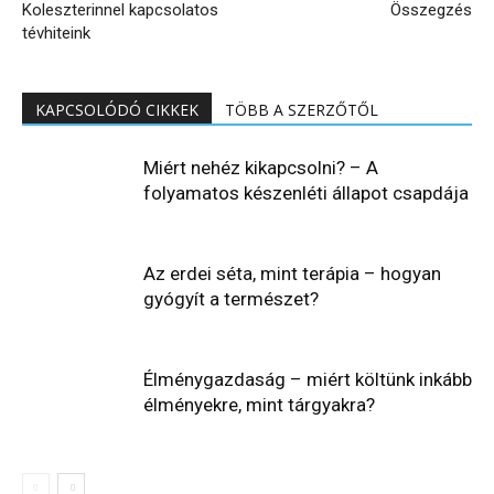
Koleszterinnel kapcsolatos
Összegzés
tévhiteink
KAPCSOLÓDÓ CIKKEK
TÖBB A SZERZŐTŐL
Miért nehéz kikapcsolni? – A
folyamatos készenléti állapot csapdája
Az erdei séta, mint terápia – hogyan
gyógyít a természet?
Élménygazdaság – miért költünk inkább
élményekre, mint tárgyakra?