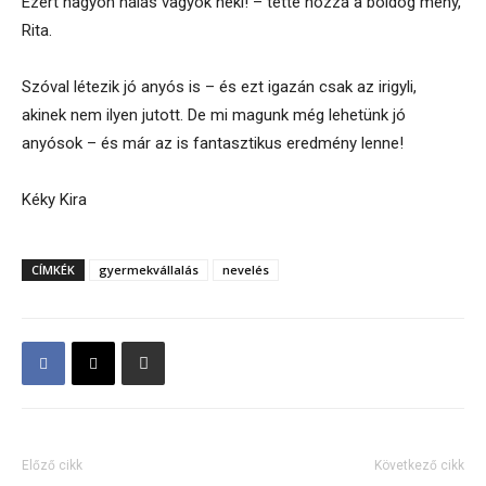
Ezért nagyon hálás vagyok neki! – tette hozzá a boldog meny,
Rita.
Szóval létezik jó anyós is – és ezt igazán csak az irigyli,
akinek nem ilyen jutott. De mi magunk még lehetünk jó
anyósok – és már az is fantasztikus eredmény lenne!
Kéky Kira
CÍMKÉK
gyermekvállalás
nevelés
Előző cikk
Következő cikk