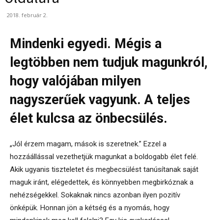
2018. február 2.
Mindenki egyedi. Mégis a
legtöbben nem tudjuk magunkról,
hogy valójában milyen
nagyszerűek vagyunk. A teljes
élet kulcsa az önbecsülés.
„Jól érzem magam, mások is szeretnek.” Ezzel a
hozzáállással vezethetjük magunkat a boldogabb élet felé.
Akik ugyanis tiszteletet és megbecsülést tanúsítanak saját
maguk iránt, elégedettek, és könnyebben megbirkóznak a
nehézségekkel. Sokaknak nincs azonban ilyen pozitív
önképük. Honnan jön a kétség és a nyomás, hogy