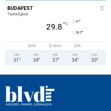
BUDAPEST
Tiszta Égbolt
°
31
°
C
29.8
°
28.2
33%
1.8m/s
0%
VAS
HÉT
KED
SZE
CSÜ
31
°
34
°
37
°
34
°
33
°