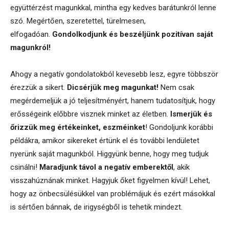
együttérzést magunkkal, mintha egy kedves barátunkról lenne
szó. Megértően, szeretettel, türelmesen,
elfogadóan.
Gondolkodjunk és beszéljünk pozitívan saját
magunkról!
Ahogy a negatív gondolatokból kevesebb lesz, egyre többször
érezzük a sikert.
Dicsérjük meg magunkat!
Nem csak
megérdemeljük a jó teljesítményért, hanem tudatosítjuk, hogy
erősségeink előbbre visznek minket az életben.
Ismerjük és
őrizzük meg értékeinket, eszméinket
! Gondoljunk korábbi
példákra, amikor sikereket értünk el és további lendületet
nyerünk saját magunkból. Higgyünk benne, hogy meg tudjuk
csinálni!
Maradjunk távol a negatív emberektől
, akik
visszahúznának minket. Hagyjuk őket figyelmen kívül! Lehet,
hogy az önbecsülésükkel van problémájuk és ezért másokkal
is sértően bánnak, de irigységből is tehetik mindezt.