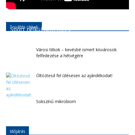
További cikkek
Sport nélkül nem megy
Városi titkok – kevésbé ismert kisvárosok
felfedezése a hétvégére
Öltöztesd fel ízlésesen az ajándékodat!
Sokszínű mikrobiom
Időjárás