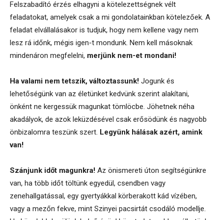
Felszabadító érzés elhagyni a kötelezettségnek vélt
feladatokat, amelyek csak a mi gondolatainkban kötelezőek. A
feladat elvállalásakor is tudjuk, hogy nem kellene vagy nem
lesz rá időnk, mégis igen-t mondunk. Nem kell másoknak
mindenáron megfelelni,
merjünk nem-et mondani!
Ha valami nem tetszik, változtassunk!
Jogunk és
lehetőségünk van az életünket kedvünk szerint alakítani,
önként ne kergessük magunkat tömlöcbe. Jöhetnek néha
akadályok, de azok leküzdésével csak erősödünk és nagyobb
önbizalomra teszünk szert.
Legyünk hálásak azért, amink
van!
Szánjunk időt magunkra!
Az önismereti úton segítségünkre
van, ha több időt töltünk egyedül, csendben vagy
zenehallgatással, egy gyertyákkal körberakott kád vízében,
vagy a mezőn fekve, mint Szinyei pacsirtát csodáló modellje.