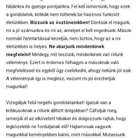
hibáinkra és gyenge pontjainkra. Fel kell ismernünk, hogy ezek
a gondolatok, kritikák nem töltenek be hasznos funkciót
életünkben.
Bízzunk az ösztöneinkben!
Döntsük el magunk,
mi a jó számunkra és mi az, amelyet el kell engednünk. Mások
normáit fenntartással kezeljük, nem biztos, hogy az a mi
életünkben is helyes.
Ne akarjunk mindenkinek
megfelelni!
Mindegy, mit teszünk, mindenkinek van rólunk
véleménye. Ezért is érdemes felhagyni a másoknak való
megfeleléssel és egyből úgy cselekedni, ahogy nekünk jól esik.
A véleményük így is meglesz, viszont mi jól érezhetjük
magunkat!
Vizsgáljuk felül negatív gondolatainkat! Igazuk van a
kritikusoknak a rólunk állított dolgokban? Cáfoljuk meg,
ismerjük el az elkövetett hibákat és dolgozzunk rajtuk, hogy
legközelebb ne forduljanak elő! Hajlamosak vagyunk
magunkkal keményebben bánni, mint másokkal. Mutassunk