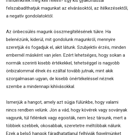
mindenkinek meg kell felelni? Egy kis gyakorlással
felszabadíthatjuk magunkat az elvárásoktól, az ítélkezésektől,
a negatív gondolatoktól.
Az önbecsülés magunk összmegítélésének tükre. Ha
belenézünk, kiderül, mit gondolunk magunkról, mennyire
szeretjük és fogadjuk el, akit látunk. Szubjektív érzés, minden
embernél másként van jelen. Ezért lehetséges, hogy sokan a
normák szerinti kisebb értékekkel, tehetséggel is nagyobb
önbizalommal élnek és ezáltal tovább jutnak, mint akik
szorgalmasan ugyan, de kisebb önértékeléssel néznek
szembe a mindennapi kihívásokkal.
Ismerjük a hangot, amely azt súgja fülünkbe, hogy valami
nincs rendben velünk. Jön a vád, hogy kövérek vagy soványak
vagyunk, túl félénkek vagy egoisták, nem lesz társunk, mert a
többiek szebbek, okosabbak, szeretetre méltóbbak nálunk.
Ezek a belső hangok fáradhatatlanul felhívják figyelmünket