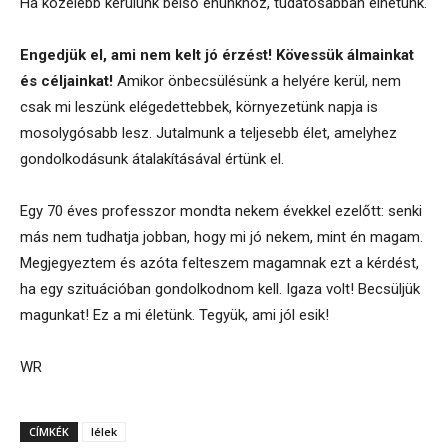
Ha közelebb kerülünk belső énünkhöz, tudatosabban élhetünk.
Engedjük el, ami nem kelt jó érzést! Kövessük álmainkat
és céljainkat!
Amikor önbecsülésünk a helyére kerül, nem
csak mi leszünk elégedettebbek, környezetünk napja is
mosolygósabb lesz. Jutalmunk a teljesebb élet, amelyhez
gondolkodásunk átalakításával értünk el.
Egy 70 éves professzor mondta nekem évekkel ezelőtt: senki
más nem tudhatja jobban, hogy mi jó nekem, mint én magam.
Megjegyeztem és azóta felteszem magamnak ezt a kérdést,
ha egy szituációban gondolkodnom kell. Igaza volt! Becsüljük
magunkat! Ez a mi életünk. Tegyük, ami jól esik!
WR
CÍMKÉK
lélek