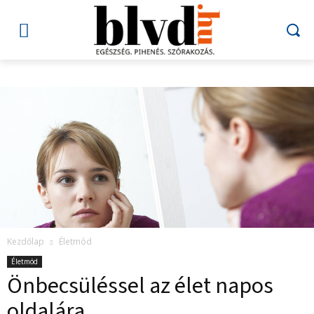
Kezdőlap
Életmód
Életmód
Önbecsüléssel az élet napos
oldalára