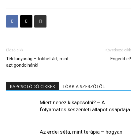
Előző cikk
Következő cikk
Téli tunyaság – többet árt, mint
Engedd el!
azt gondolnánk!
KAPCSOLÓDÓ CIKKEK
TÖBB A SZERZŐTŐL
Miért nehéz kikapcsolni? – A
folyamatos készenléti állapot csapdája
Az erdei séta, mint terápia – hogyan