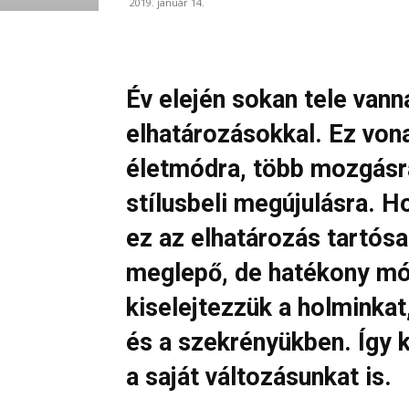
2019. január 14.
Év elején sokan tele vann
elhatározásokkal. Ez vo
életmódra, több mozgásra
stílusbeli megújulásra. H
ez az elhatározás tartós
meglepő, de hatékony mó
kiselejtezzük a holminkat
és a szekrényükben. Így 
a saját változásunkat is.