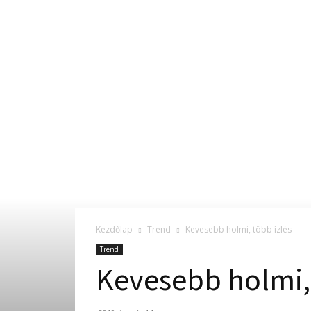
Kezdőlap
Trend
Kevesebb holmi, több ízlés
Trend
Kevesebb holmi, 