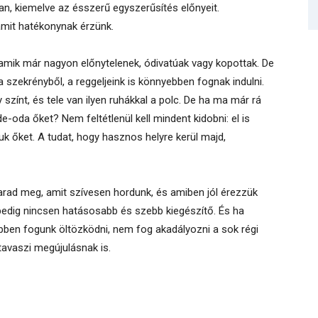
n, kiemelve az ésszerű egyszerűsítés előnyeit.
amit hatékonynak érzünk.
 amik már nagyon előnytelenek, ódivatúak vagy kopottak. De
 szekrényből, a reggeljeink is könnyebben fognak indulni.
színt, és tele van ilyen ruhákkal a polc. De ha ma már rá
-oda őket? Nem feltétlenül kell mindent kidobni: el is
k őket. A tudat, hogy hasznos helyre kerül majd,
marad meg, amit szívesen hordunk, és amiben jól érezzük
edig nincsen hatásosabb és szebb kiegészítő. És ha
ibben fogunk öltözködni, nem fog akadályozni a sok régi
tavaszi megújulásnak is.