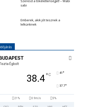
Szeresd a tökéletlenséget! – Wabi
sabi
Emberek, akik jót tesznek a
lelkünknek
Időjárás
BUDAPEST
Tiszta Égbolt
°
41
°
C
38.4
°
37.7
21%
0.9m/s
5%
CSÜ
PÉN
SZO
VAS
HÉT