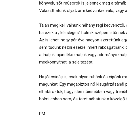
könyvek, sőt műsorok is jelennek meg a témába
Választhatunk olyat, ami kedvünkre való, vagy 
Talán meg kell válnunk néhány régi kedvenctől,
ha ezek a „felesleges” holmik szépen eltűnnek a
Az is lehet, hogy pár éve nagyon szerettünk egy 
sem tudunk nézni ezekre, miért rakosgatnánk ide
adhatjuk, ajándékozhatjuk vagy adományozhatju
megkönnyítheti a selejtezést.
Ha jól csináljuk, csak olyan ruhánk és cipőnk 
magunkat. Egy magabiztos nő kisugárzásánál p
elhatároztuk, hogy idén nőiesebben vagy trend
holmi ebben sem; és teret adhatunk a közelgő 
PM