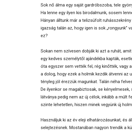
Sok nő álma egy saját gardróbszoba, tele gyönyö
Ha lenne egy ilyen kis birodalmunk, sosem lenne
Hányan álltunk már a telizsúfolt ruhásszekrény
igazság talán az, hogy igen is sok „rongyunk” v
ez?
Sokan nem szívesen dobják ki azt a ruhát, amit
egy kedves személytől ajándékba kapták, esetl
óta egyszer sem vették fel, rég kinőtték, vagy 
a dolog, hogy ezek a holmik kezdik átvenni az 
tényleg jól érezzük magunkat. Talán néha felve
De ilyenkor se magabiztosak, se kényelmesek, 
látványa pedig nem az új célok, inkább a múlt fe
szinte lehetetlen, hiszen minek vegyünk új holmi
Használjuk ki az év eleji elhatározásunkat, és 
selejtezésnek. Mostanában nagyon trendik a kül