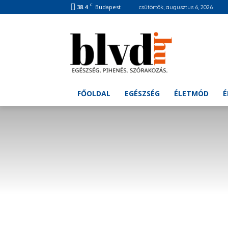
C
38.4
Budapest
csütörtök, augusztus 6, 2026
FŐOLDAL
EGÉSZSÉG
ÉLETMÓD
É