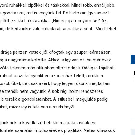
rű ruhákkal, cipőkkel és táskákkal. Minél több, annál jobb.
 gond azzal, mit is vegyünk fel. De biztosan így van ez?
 előtt ezekkel a szavakkal: „Nincs egy rongyom se!” Az
an, de kedvünkre való ruhadarab annál kevesebb. Miért lehet
 drága pénzen vettek, jól kifogtak egy szuper leárazáson,
eg a nagymama kötötte. Akkor is így van ez, ha már évek
azóta teljesen más stílusban öltözködnek. Odáig is fajulhat
uralmat a szekrényünkben azon ruhák felett, amikben
sszük őket, de csak azért, hogy legyen okunk megtartani.
se trendik nem vagyunk. A sok régi holmi rendszeres
lé terelik a gondolatainkat. A stílusbeli megújulás pedig
kat, mikor így is tele van a szekrény?!
álljunk neki a következő hetekben a pakolásnak és
önféle szanálási módszerek és praktikák. Netes kihívások,