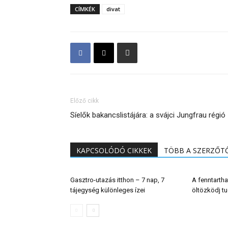
CÍMKÉK
divat
Előző cikk
Síelők bakancslistájára: a svájci Jungfrau régió
KAPCSOLÓDÓ CIKKEK
TÖBB A SZERZŐT
Gasztro-utazás itthon – 7 nap, 7
A fenntartha
tájegység különleges ízei
öltözködj t