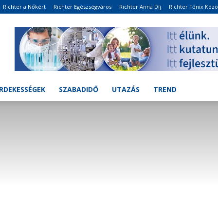
Richter a Nőkért
Richter Egészségváros
Richter Anna Díj
Richter Főnix Köz
RDEKESSÉGEK
SZABADIDŐ
UTAZÁS
TREND