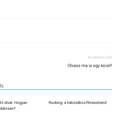
Következő cikk
Olvass ma is egy kicsit!
ŐL
tó divat: Hogyan
Rucking: a hátizsákos fitnesztrend
udatosan?