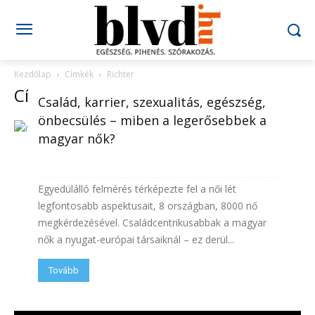
Kezdőlap
Címkék
Richter
Címke: richter
Család, karrier, szexualitás, egészség,
önbecsülés – miben a legerősebbek a
magyar nők?
Egyedülálló felmérés térképezte fel a női lét
legfontosabb aspektusait, 8 országban, 8000 nő
megkérdezésével. Családcentrikusabbak a magyar
nők a nyugat-európai társaiknál – ez derül...
Tovább