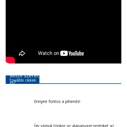
Mitől szerethető egy férfi még 25 év után
További cikkek
is?
Ennyire fontos a pihenés!
Így vágjuk tönkre az alapanyagcserénket az