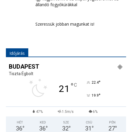
állandó fogyókúrákkal
Szeressük jobban magunkat is!
Időjárás
BUDAPEST
Tiszta Égbolt
°
22.4
°
C
21
°
19.9
47%
1.5m/s
6%
HÉT
KED
SZE
CSÜ
PÉN
36
°
36
°
32
°
31
°
27
°