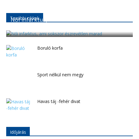
További cikkek
Női infarktus, ami sokszor észrevétlen
marad
Boruló korfa
Sport nélkül nem megy
Havas táj -fehér divat
Időjárás