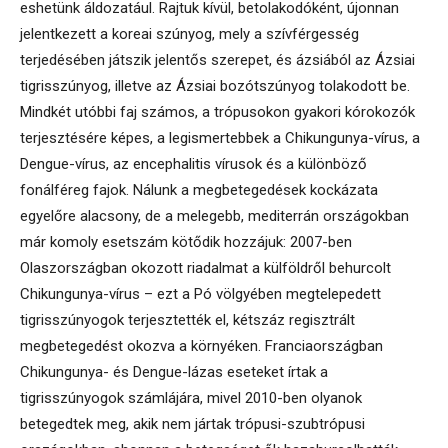
eshetünk áldozatául. Rajtuk kívül, betolakodóként, újonnan
jelentkezett a koreai szúnyog, mely a szívférgesség
terjedésében játszik jelentős szerepet, és ázsiából az Ázsiai
tigrisszúnyog, illetve az Ázsiai bozótszúnyog tolakodott be.
Mindkét utóbbi faj számos, a trópusokon gyakori kórokozók
terjesztésére képes, a legismertebbek a Chikungunya-vírus, a
Dengue-vírus, az encephalitis vírusok és a különböző
fonálféreg fajok. Nálunk a megbetegedések kockázata
egyelőre alacsony, de a melegebb, mediterrán országokban
már komoly esetszám kötődik hozzájuk: 2007-ben
Olaszországban okozott riadalmat a külföldről behurcolt
Chikungunya-vírus – ezt a Pó völgyében megtelepedett
tigrisszúnyogok terjesztették el, kétszáz regisztrált
megbetegedést okozva a környéken. Franciaországban
Chikungunya- és Dengue-lázas eseteket írtak a
tigrisszúnyogok számlájára, mivel 2010-ben olyanok
betegedtek meg, akik nem jártak trópusi-szubtrópusi