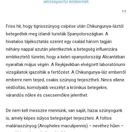
vércsoportú embernél.
Friss hír, hogy tigrisszúnyog csípése után Chikungunya-láztól
betegedtek meg izlandi turisták Spanyolországban. A
hivatalos tájékoztatás szerint egy család három tagján
néhány nappal azután jelentkeztek a betegség influenzára
emlékeztető tünetei, hogy a kelet-spanyolországi Alicantéban
nyaraltak május végén. A Reykjavíkban elvégzett laboratóriumi
vizsgálatok igazolták a fertőzést. A Chikungunya-láz emberről
emberre nem terjed, csakis szúnyog terjesztheti. Nincs ellene
védőoltás, komolyabb veszélyt a krónikus betegekre,
várandós nőkre és csecsemőkre jelenthet.
De nem kell messzire mennünk, van saját, hazai szúnyogunk
is, amely képes súlyos betegséget terjeszteni. A foltos
maláriaszúnyog (Anopheles maculipennis) – nevéhez hűen –