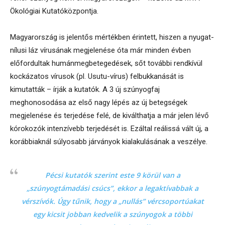
Ökológiai Kutatóközpontja.
Magyarország is jelentős mértékben érintett, hiszen a nyugat-
nílusi láz vírusának megjelenése óta már minden évben
előfordultak humánmegbetegedések, sőt további rendkívül
kockázatos vírusok (pl. Usutu-vírus) felbukkanását is
kimutatták – írják a kutatók. A 3 új szúnyogfaj
meghonosodása az első nagy lépés az új betegségek
megjelenése és terjedése felé, de kiválthatja a már jelen lévő
kórokozók intenzívebb terjedését is. Ezáltal reálissá vált új, a
korábbiaknál súlyosabb járványok kialakulásának a veszélye.
Pécsi kutatók szerint este 9 körül van a
„szúnyogtámadási csúcs”, ekkor a legaktívabbak a
vérszívók. Úgy tűnik, hogy a „nullás” vércsoportúakat
egy kicsit jobban kedvelik a szúnyogok a többi