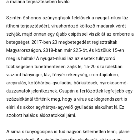
a malária terjesztésében kiváló.
Szintén őshonos szúnyogfajok felelősek a nyugat-nílusi láz
itthoni terjesztéséért: vírushordozó költöző madarak vérét
szívják, majd onnan egy újabb csípéssel viszik át az emberre a
betegséget. 2017-ben 23 megbetegedést regisztráltak
Magyarországon, 2018-ban már 225-öt, és közülük 15-en
meg is haltak! A nyugat-nílusi láz az esetek túlnyomó
többségében tünetmentesen zajlik le, 15-20 százalékban
viszont hányinger, láz, fényérzékenység, izomfájdalom,
arcpirulás, kötőhártya-gyulladás, bőrkiütések, nyirokcsomó-
duzzanatok jelentkeznek. Csupán a fertőzöttek legfeljebb egy
százalékánál történik meg, hogy a vírus az idegrendszert is
eléri, és akkor agyhártya-agyvelő gyulladás alakulhat ki. Ez
szokott halálos áldozatokkal járni.
A sima szúnyogcsípés is tud nagyon kellemetlen lenni, pláne
gyermekeknél. A csípés helyén (ha elvakarják, akkor még