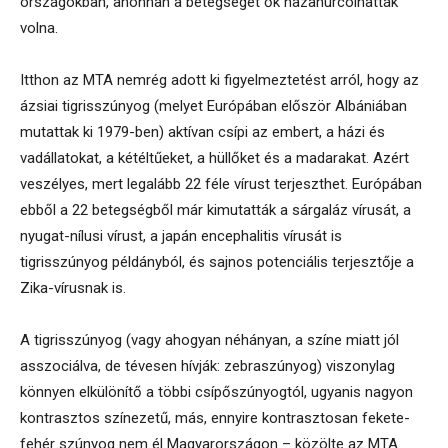
országokban, ahonnan a betegséget ők hazahurcolhatták
volna.
Itthon az MTA nemrég adott ki figyelmeztetést arról, hogy az
ázsiai tigrisszúnyog (melyet Európában először Albániában
mutattak ki 1979-ben) aktívan csípi az embert, a házi és
vadállatokat, a kétéltűeket, a hüllőket és a madarakat. Azért
veszélyes, mert legalább 22 féle vírust terjeszthet. Európában
ebből a 22 betegségből már kimutatták a sárgaláz vírusát, a
nyugat-nílusi vírust, a japán encephalitis vírusát is
tigrisszúnyog példányból, és sajnos potenciális terjesztője a
Zika-vírusnak is.
A tigrisszúnyog (vagy ahogyan néhányan, a színe miatt jól
asszociálva, de tévesen hívják: zebraszúnyog) viszonylag
könnyen elkülönítő a többi csípőszúnyogtól, ugyanis nagyon
kontrasztos színezetű, más, ennyire kontrasztosan fekete-
fehér szúnyog nem él Magyarországon – közölte az MTA