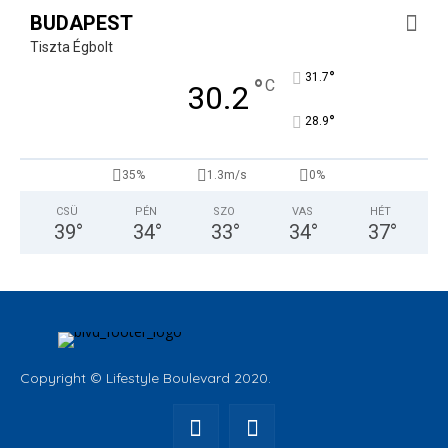
BUDAPEST
Tiszta Égbolt
°
31.7
°
C
30.2
°
28.9
35%
1.3m/s
0%
CSÜ
PÉN
SZO
VAS
HÉT
39
°
34
°
33
°
34
°
37
°
Copyright © Lifestyle Boulevard 2020.