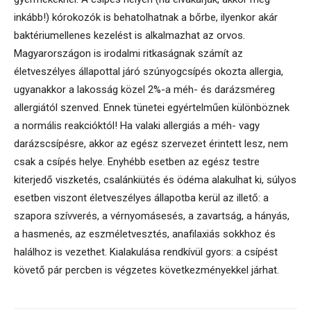
inkább!) kórokozók is behatolhatnak a bőrbe, ilyenkor akár
baktériumellenes kezelést is alkalmazhat az orvos.
Magyarországon is irodalmi ritkaságnak számít az
életveszélyes állapottal járó szúnyogcsípés okozta allergia,
ugyanakkor a lakosság közel 2%-a méh- és darázsméreg
allergiától szenved. Ennek tünetei egyértelműen különböznek
a normális reakcióktól! Ha valaki allergiás a méh- vagy
darázscsípésre, akkor az egész szervezet érintett lesz, nem
csak a csípés helye. Enyhébb esetben az egész testre
kiterjedő viszketés, csalánkiütés és ödéma alakulhat ki, súlyos
esetben viszont életveszélyes állapotba kerül az illető: a
szapora szívverés, a vérnyomásesés, a zavartság, a hányás,
a hasmenés, az eszméletvesztés, anafilaxiás sokkhoz és
halálhoz is vezethet. Kialakulása rendkívül gyors: a csípést
követő pár percben is végzetes következményekkel járhat.