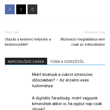
Előző cikk
Következő cikk
Utazás a kedvenc helyedre a
Motiváció megtalálása nem
kedvenceddel!
csak az évkezdéskor
KAPCSOLÓDÓ CIKKEK
TÖBB A SZERZŐTŐL
Miért kívánjuk a cukrot stresszes
időszakban? – Az érzelmi evés
tudománya
A digitális fáradtság: miért vagyunk
kimerültek akkor is, ha egész nap csak
ültünk?