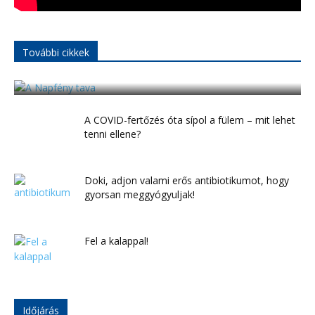
További cikkek
A „Napfény tava”
A COVID-fertőzés óta sípol a fülem – mit lehet
tenni ellene?
Doki, adjon valami erős antibiotikumot, hogy
gyorsan meggyógyuljak!
Fel a kalappal!
Időjárás