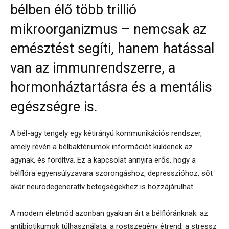
bélben élő több trillió
mikroorganizmus – nemcsak az
emésztést segíti, hanem hatással
van az immunrendszerre, a
hormonháztartásra és a mentális
egészségre is.
A bél-agy tengely egy kétirányú kommunikációs rendszer,
amely révén a bélbaktériumok információt küldenek az
agynak, és fordítva. Ez a kapcsolat annyira erős, hogy a
bélflóra egyensúlyzavara szorongáshoz, depresszióhoz, sőt
akár neurodegeneratív betegségekhez is hozzájárulhat.
A modern életmód azonban gyakran árt a bélflóránknak: az
antibiotikumok túlhasználata, a rostszegény étrend, a stressz