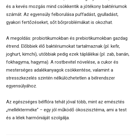
és a kevés mozgás mind csökkentik a jótékony baktériumok
számát. Az egyensúly felborulása puffadást, gyulladást,
gyakori fertőzéseket, sőt bőrproblémákat is okozhat.
A megoldás: probiotikumokban és prebiotikumokban gazdag
étrend. Előbbiek élő baktériumokat tartalmaznak (pl. kefir,
joghurt, kimchi), utóbbiak pedig ezek táplálékai (pl. zab, banán,
fokhagyma, hagyma). A rostbevitel növelése, a cukor és
mesterséges adalékanyagok csökkentése, valamint a
stresszkezelés szintén nélkülözhetetlen a bélrendszer
egyensúlyához.
Az egészséges bélflóra tehát jóval több, mint az emésztés
„mellékterméke” – egy jól működő ökoszisztéma, ami a test
és a lélek harmóniáját szolgálja.