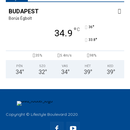
BUDAPEST
Borús Égbolt
°
36
°
C
34.9
°
33.8
35%
5.4m/s
98%
PÉN
SZO
VAS
HÉT
KED
34
°
32
°
34
°
39
°
39
°
Copyright © Lifestyle Boulevard 2020.