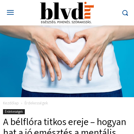
Kezdőlap
Érdekességek
Érdekességek
A bélflóra titkos ereje – hogyan
hat a jó emésztés a mentális