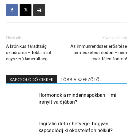
Előző cikk
Következő cikk
A krónikus fáradtság
Az immunrendszer erősítése
szindróma – több, mint
természetes módon – nem
egyszerű kimerültség
csak télen fontos!
KAPCSOLÓDÓ CIKKEK
TÖBB A SZERZŐTŐL
Hormonok a mindennapokban – mi
irányít valójában?
Digitális detox hétvége: hogyan
kapcsolódj ki okostelefon nélkül?