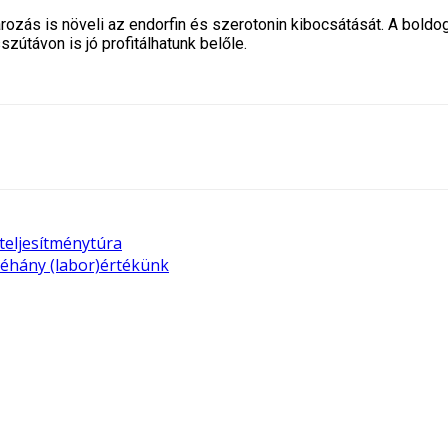
rozás is növeli az endorfin és szerotonin kibocsátását. A bo
útávon is jó profitálhatunk belőle.
teljesítménytúra
néhány (labor)értékünk