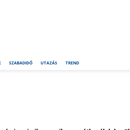
Richter Egészségváros
Richter Anna Díj
Richter Főnix Közösség
K
SZABADIDŐ
UTAZÁS
TREND