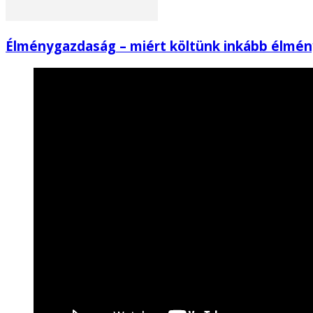
Élménygazdaság – miért költünk inkább élmén