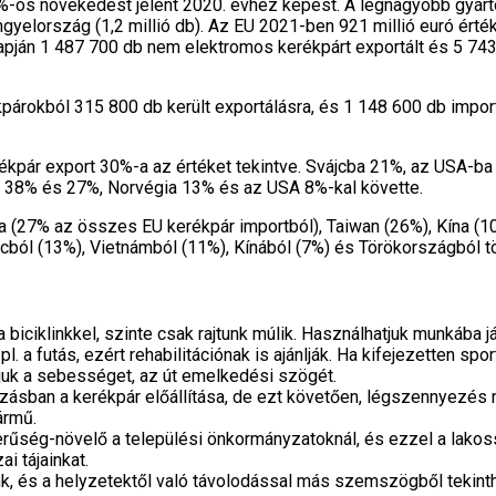
-os növekedést jelent 2020. évhez képest. A legnagyobb gyártó Po
ngyelország (1,2 millió db). Az EU 2021-ben 921 millió euró ért
 alapján 1 487 700 db nem elektromos kerékpárt exportált és 5 7
rokból 315 800 db került exportálásra, és 1 148 600 db import
kpár export 30%-a az értéket tekintve. Svájcba 21%, az USA-ba 
s, 38% és 27%, Norvégia 13% és az USA 8%-kal követte.
 (27% az összes EU kerékpár importból), Taiwan (26%), Kína (1
ból (13%), Vietnámból (11%), Kínából (7%) és Törökországból tört
a biciklinkkel, szinte csak rajtunk múlik. Használhatjuk munkába
 pl. a futás, ezért rehabilitációnak is ajánlják. Ha kifejezetten
juk a sebességet, az út emelkedési szögét.
ásban a kerékpár előállítása, de ezt követően, légszennyezés n
ármű.
űség-növelő a települési önkormányzatoknál, és ezzel a lakosság
 tájainkat.
, és a helyzetektől való távolodással más szemszögből tekint