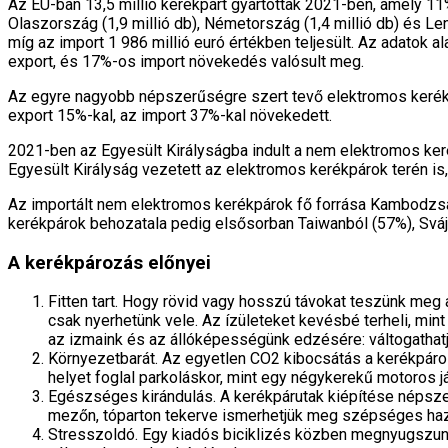
Az EU-ban 13,5 millió kerékpárt gyártottak 2021-ben, amely 11%
Olaszország (1,9 millió db), Németország (1,4 millió db) és Le
míg az import 1 986 millió euró értékben teljesült. Az adatok
export, és 17%-os import növekedés valósult meg.
Az egyre nagyobb népszerűségre szert tevő elektromos kerékpá
export 15%-kal, az import 37%-kal növekedett.
2021-ben az Egyesült Királyságba indult a nem elektromos keré
Egyesült Királyság vezetett az elektromos kerékpárok terén i
Az importált nem elektromos kerékpárok fő forrása Kambodzsa
kerékpárok behozatala pedig elsősorban Taiwanból (57%), Svájc
A kerékpározás előnyei
Fitten tart. Hogy rövid vagy hosszú távokat teszünk meg 
csak nyerhetünk vele. Az ízületeket kevésbé terheli, mint
az izmaink és az állóképességünk edzésére: váltogathat
Környezetbarát. Az egyetlen CO2 kibocsátás a kerékpároz
helyet foglal parkoláskor, mint egy négykerekű motoros j
Egészséges kirándulás. A kerékpárutak kiépítése népszer
mezőn, tóparton tekerve ismerhetjük meg szépséges hazai
Stresszoldó. Egy kiadós biciklizés közben megnyugszunk