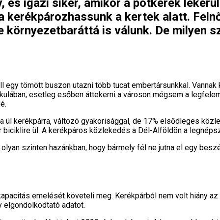
, és igazi siker, amikor a pótkerék lekerü
ra kerékpározhassunk a kertek alatt. Feln
 környezetbaráttá is válunk. De milyen sz
ell egy tömött buszon utazni több tucat embertársunkkal. Vannak
ikulában, esetleg esőben áttekerni a városon mégsem a legfelem
é.
-a ül kerékpárra, változó gyakorisággal, de 17% elsődleges közl
 biciklire ül. A kerékpáros közlekedés a Dél-Alföldön a legnép
t olyan szinten hazánkban, hogy bármely fél ne jutna el egy be
apacitás emelését követeli meg. Kerékpárból nem volt hiány az 
 elgondolkodtató adatot.