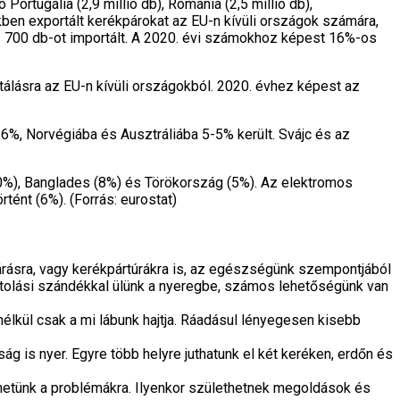
rtugália (2,9 millió db), Románia (2,5 millió db),
ékben exportált kerékpárokat az EU-n kívüli országok számára,
43 700 db-ot importált. A 2020. évi számokhoz képest 16%-os
álásra az EU-n kívüli országokból. 2020. évhez képest az
6%, Norvégiába és Ausztráliába 5-5% került. Svájc és az
0%), Banglades (8%) és Törökország (5%). Az elektromos
ént (6%). (Forrás: eurostat)
 járásra, vagy kerékpártúrákra is, az egészségünk szempontjából
 sportolási szándékkal ülünk a nyeregbe, számos lehetőségünk van
élkül csak a mi lábunk hajtja. Ráadásul lényegesen kisebb
 is nyer. Egyre több helyre juthatunk el két keréken, erdőn és
hetünk a problémákra. Ilyenkor születhetnek megoldások és