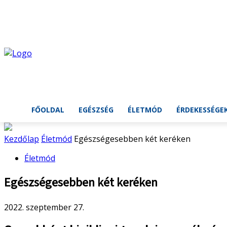
C
35.7
Budapest
Richter a Nőkért
csütörtök, augusztus 6, 2026
FŐOLDAL
EGÉSZSÉG
ÉLETMÓD
ÉRDEKESSÉGE
Kezdőlap
Életmód
Egészségesebben két keréken
Életmód
Egészségesebben két keréken
2022. szeptember 27.