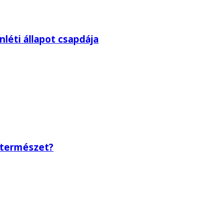
léti állapot csapdája
a természet?