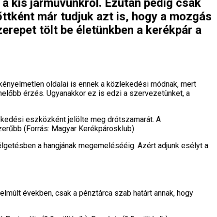
l a kis járművünkről. Ezután pedig csak
őttként már tudjuk azt is, hogy a mozgás
erepet tölt be életünkben a kerékpár a
 kényelmetlen oldalai is ennek a közlekedési módnak, mert
előbb érzés. Ugyanakkor ez is edzi a szervezetünket, a
ekedési eszközként jelölte meg drótszamarát. A
szerűbb (Forrás: Magyar Kerékpárosklub)
szélgetésben a hangjának megemelésééig. Azért adjunk esélyt a
elmúlt években, csak a pénztárca szab határt annak, hogy