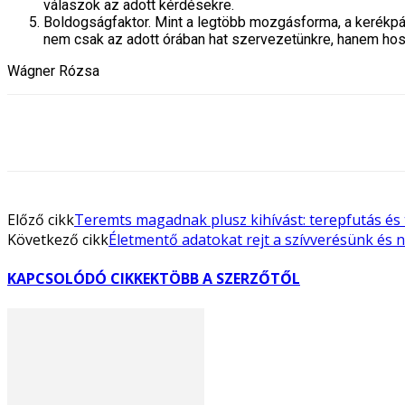
válaszok az adott kérdésekre.
Boldogságfaktor. Mint a legtöbb mozgásforma, a kerékpá
nem csak az adott órában hat szervezetünkre, hanem hossz
Wágner Rózsa
Előző cikk
Teremts magadnak plusz kihívást: terepfutás és 
Következő cikk
Életmentő adatokat rejt a szívverésünk és 
KAPCSOLÓDÓ CIKKEK
TÖBB A SZERZŐTŐL