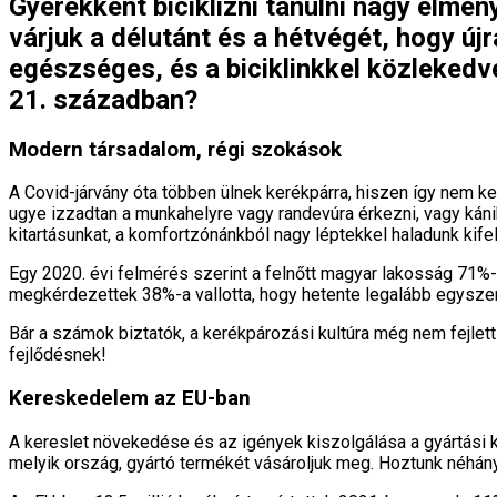
Gyerekként biciklizni tanulni nagy élmény
várjuk a délutánt és a hétvégét, hogy új
egészséges, és a biciklinkkel közlekedve
21. században?
Modern társadalom, régi szokások
A Covid-járvány óta többen ülnek kerékpárra, hiszen így nem k
ugye izzadtan a munkahelyre vagy randevúra érkezni, vagy kán
kitartásunkat, a komfortzónánkból nagy léptekkel haladunk kifel
Egy 2020. évi felmérés szerint a felnőtt magyar lakosság 71%
megkérdezettek 38%-a vallotta, hogy hetente legalább egyszer
Bár a számok biztatók, a kerékpározási kultúra még nem fejlet
fejlődésnek!
Kereskedelem az EU-ban
A kereslet növekedése és az igények kiszolgálása a gyártási k
melyik ország, gyártó termékét vásároljuk meg. Hoztunk néhány