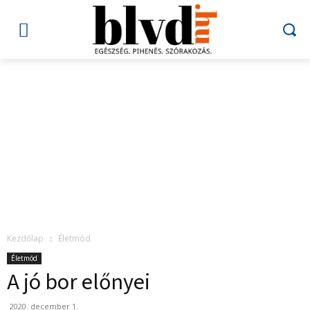
Kezdőlap
Életmód
Életmód
A jó bor előnyei
2020. december 1.