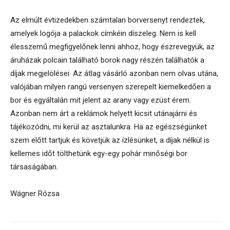
Az elmúlt évtizedekben számtalan borversenyt rendeztek,
amelyek logója a palackok címkéin díszeleg. Nem is kell
élesszemű megfigyelőnek lenni ahhoz, hogy észrevegyük, az
áruházak polcain található borok nagy részén találhatók a
díjak megjelölései. Az átlag vásárló azonban nem olvas utána,
valójában milyen rangú versenyen szerepelt kiemelkedően a
bor és egyáltalán mit jelent az arany vagy ezüst érem.
Azonban nem árt a reklámok helyett kicsit utánajárni és
tájékozódni, mi kerül az asztalunkra. Ha az egészségünket
szem előtt tartjuk és követjük az ízlésünket, a díjak nélkül is
kellemes időt tölthetünk egy-egy pohár minőségi bor
társaságában.
Wágner Rózsa