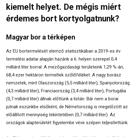
kiemelt helyet. De mégis miért
érdemes bort kortyolgatnunk?
Magyar bor a térképen
Az EU bortermelését elemző statisztikában a 2019-es év
termelési adatai alapján hazánk a 6. helyen szerepel 0,4
milliárd liter borral. A mezőgazdasági területeink 1,29 %-án,
68,4 ezer hektáron termeltek szőlőféléket. A nagy borász
nemzetek, mint Olaszország (5,5 milliárd liter), Spanyolország
(4,3 milliárd liter), Franciaország (3,4 milliárd liter), Portugália
(0,7 milliárd liter) állnak előttünk a listán. Bár nem a borai
jutnak eszünkbe elsőként, de Németország is megelőzött az
előállított mennyiség tekintetében (0,7 milliárd liter). Az
országok alapterületét figyelembe véve szépen teljesítettünk.