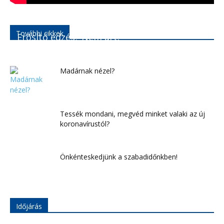
További cikkek
Erősítő edzés? Nem árt!
Madárnak nézel?
Tessék mondani, megvéd minket valaki az új
koronavírustól?
Önkénteskedjünk a szabadidőnkben!
Időjárás