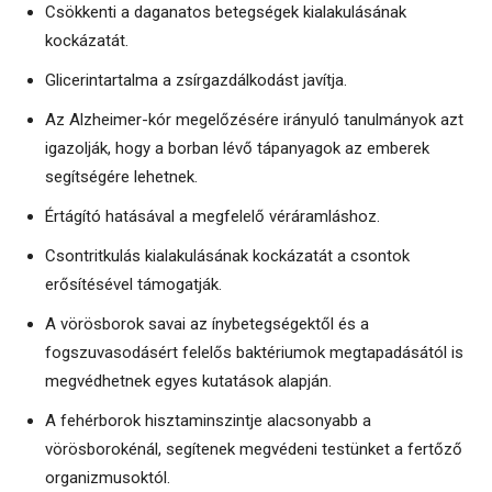
Csökkenti a daganatos betegségek kialakulásának
kockázatát.
Glicerintartalma a zsírgazdálkodást javítja.
Az Alzheimer-kór megelőzésére irányuló tanulmányok azt
igazolják, hogy a borban lévő tápanyagok az emberek
segítségére lehetnek.
Értágító hatásával a megfelelő véráramláshoz.
Csontritkulás kialakulásának kockázatát a csontok
erősítésével támogatják.
A vörösborok savai az ínybetegségektől és a
fogszuvasodásért felelős baktériumok megtapadásától is
megvédhetnek egyes kutatások alapján.
A fehérborok hisztaminszintje alacsonyabb a
vörösborokénál, segítenek megvédeni testünket a fertőző
organizmusoktól.