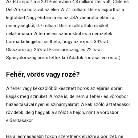
Az EU importja a 2019-es évben 4,8 milliárd liter volt, Chile és
Dél-Afrika boraival az élen. A 7,1 milliárd literes exportból a
legtöbbet Nagy-Britannia és az USA vásárolta ebből a
mennyiségből, 0,7 milliárd litert szállítottak mindkét
célállomásra. A termelési számokból és a nemzetek
bormarketingjéből sejthető, hogy az export 34%-át
Olaszország, 25%-át Franciaország, és 22 %-át
Spanyolország borai tették ki. (Adatok forrása: eurostat).
Fehér, vörös vagy rozé?
A fehér vagy kékszőlőből készített borok az eljárás során
kapják meg színüket. A rozé is, de nem a fehér- és vörösbor
házasításával nyeri el színárnyalatát. A kék szőlő áztatásakor
rövidebb ideig hagyják a szőlőt a héjon, mint a vörösbor
előállításakor.
Ha a legmagasabb fokon szeretnénk élvezni a bor ízét, ne