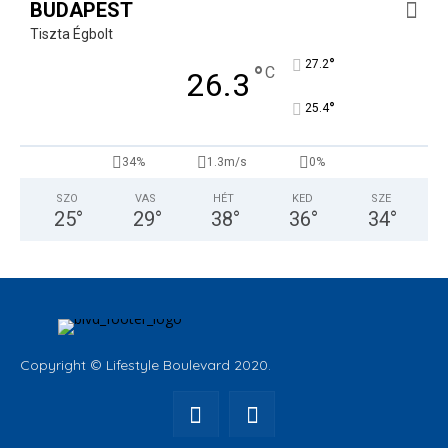
BUDAPEST
Tiszta Égbolt
°
27.2
°
C
26.3
°
25.4
34%
1.3m/s
0%
SZO
VAS
HÉT
KED
SZE
25
°
29
°
38
°
36
°
34
°
Copyright © Lifestyle Boulevard 2020.