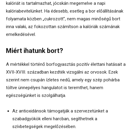
kalóriát is tartalmazhat, jócskán megemelve a napi
kalóriabevitelünket. Ha édesebb, esetleg a bor előállításának
folyamata közben „cukrozott”, nem magas minőségű bort
inna valaki, az fokozottan számítson a kalóriák számának
emelkedésével.
Miért ihatunk bort?
A mértékkel történő borfogyasztás pozitív élettani hatásait a
XVII-XVIII. században kezdték vizsgálni az orvosok. Ezek
szerint nem csupán ízletes nedű, amely egy szép pohárba
töltve ünnepélyes hangulatot is teremthet, hanem
egészségünket is szolgálhatja.
Az antioxidánsok támogatják a szervezetünket a
szabadgyökök elleni harcban, segíthetnek a
szívbetegségek megelőzésében.