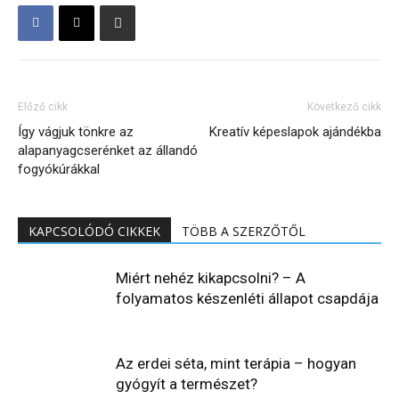
Előző cikk
Következő cikk
Így vágjuk tönkre az
Kreatív képeslapok ajándékba
alapanyagcserénket az állandó
fogyókúrákkal
KAPCSOLÓDÓ CIKKEK
TÖBB A SZERZŐTŐL
Miért nehéz kikapcsolni? – A
folyamatos készenléti állapot csapdája
Az erdei séta, mint terápia – hogyan
gyógyít a természet?