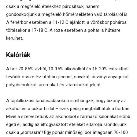
csak a megfelelő ételekhez párosítsuk, hanem
gondoskodjunk a megfelelő hőmérsékleten való tárolásról is.
A fehérbor esetében a 11-12 C ajánlott, a vörösbor pohárba
töltésekor a 17-18 C. A rozé esetében a pohár is hűtésre
kerülhet.
Kalóriák
A bor 70-85% vízből, 10-15% alkoholból és 15-20% extraktból
tevődik össze. Ez utóbbi glicerint, savakat, ásványi anyagokat,
polyphenolokat, aromákat és vitaminokat jelent.
A táplálkozási tanácsadásokon is elhangzik, hogy bizony az
alkohol és a cukor hízlal – ezek pedig megtalálhatók a borban.
Mivel a szervezetünk az alkoholból származó kalóriákat előbb
égeti el, addig az elfogyasztott ételekét eltárolja. Gondoljunk
csak a „sörhasra”! Egy pohár minőségi bor átlagosan 70-100